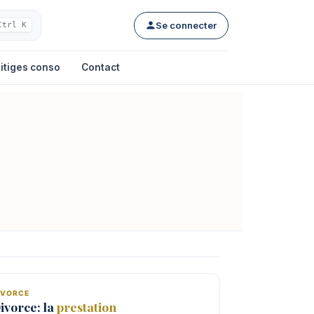
Se connecter
Ctrl K
itiges conso
Contact
IVORCE
ivorce: la
prestation