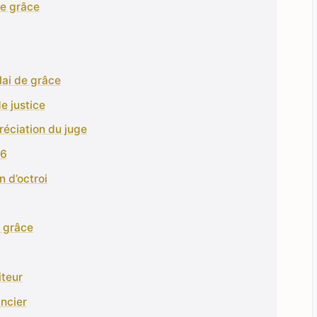
de grâce
lai de grâce
e justice
réciation du juge
06
n d’octroi
e grâce
iteur
ancier