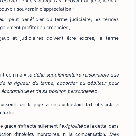
s conventionnels et légaux s’imposent au juge, le délai
pouvoir souverain d’appréciation ;
eur peut bénéficier du terme judiciaire, les termes
galement profiter au créancier ;
aux et judiciaires doivent être exprès, le terme
ement comme «
le délai supplémentaire raisonnable que
de la rigueur du terme, accorder au débiteur pour
n économique et de sa position personnelle
».
onsenti par le juge à un contractant fait obstacle à
tre lui.
e grâce n’affecte nullement l’
exigibilité
de la dette, dans
ction d’intérêts moratoires, ni la compensation.
Dies