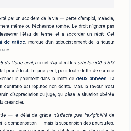
té par un accident de la vie — perte d’emploi, maladie,
oment même où l’échéance tombe. Le droit n’ignore pas
 desserrer l’étau du terme et à accorder un répit. Cet
ai de grâce
, marque d’un adoucissement de la rigueur
ureux.
-5 du Code civil
, auquel s’ajoutent les
articles 510 à 513
let procédural. Le juge peut, pour toute dette de somme
elonner le paiement dans la limite de
deux années
. La
ion contraire est réputée non écrite. Mais la faveur n’est
rain d’appréciation du juge, qui pèse la situation obérée
du créancier.
dette — le délai de grâce
n’affecte pas l’exigibilité
de
s, ni la compensation — mais la suspension des poursuites.
protéger temporairement le débiteur sans dépouiller le