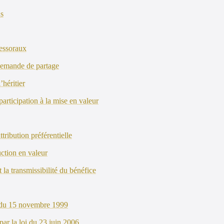
ns
cessoraux
 demande de partage
’héritier
 participation à la mise en valeur
tribution préférentielle
uction en valeur
t la transmissibilité du bénéfice
oi du 15 novembre 1999
par la loi du 23 juin 2006