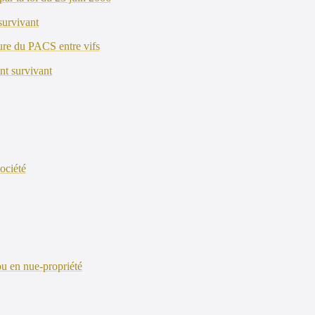
survivant
pture du PACS entre vifs
int survivant
ociété
 ou en nue-propriété