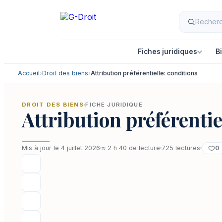
Aller
au
contenu
Fiches juridiques
B
Accueil
›
Droit des biens
›
Attribution préférentielle: conditions
DROIT DES BIENS
FICHE JURIDIQUE
Attribution préférentie
0
Mis à jour le 4 juillet 2026
≈ 2 h 40 de lecture
725 lectures