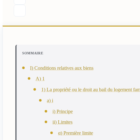
SOMMAIRE
I) Conditions relatives aux biens
A) 1
1) La propriété ou le droit au bail du logement fam
a) i
i) Principe
ii) Limites
α) Première limite