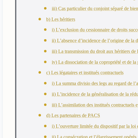
iii) Cas particulier du conjoint séparé de bie
b) Les héritiers
i) L’exclusion du cessionnaire de droits suc
ii) L’absence d’incidence de l’origine de la
iii) La transmission du droit aux héritiers de l
iv) La dissociation de la copropriété et de la
c) Les légataires et institués contractuels
i) La summa divisio des legs au regard de l’at
ii) L’incidence de la généralisation de la réd
iii) L’assimilation des institués contractuels e
d) Les partenaires de PACS
i) L’ouverture limitée du dispositif par la l
ii) La consécration et l’élargissement opérés 