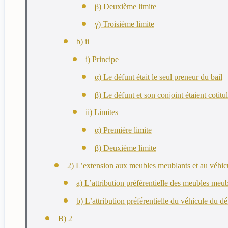
β) Deuxième limite
γ) Troisième limite
b) ii
i) Principe
α) Le défunt était le seul preneur du bail
β) Le défunt et son conjoint étaient cotitul
ii) Limites
α) Première limite
β) Deuxième limite
2) L’extension aux meubles meublants et au véhic
a) L’attribution préférentielle des meubles meub
b) L’attribution préférentielle du véhicule du dé
B) 2