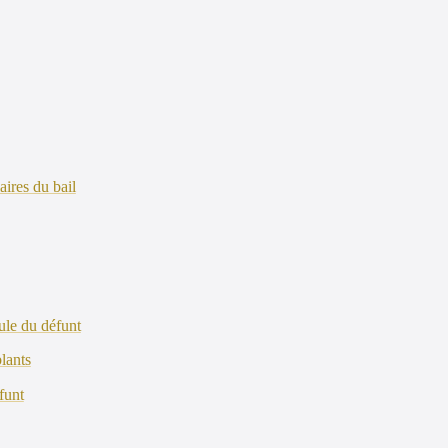
aires du bail
ule du défunt
lants
funt