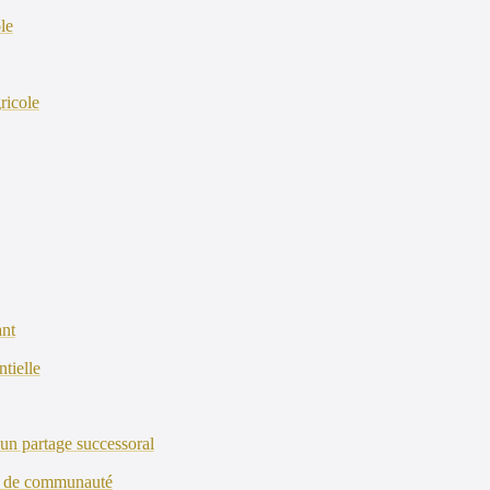
ole
gricole
ant
ntielle
d’un partage successoral
age de communauté