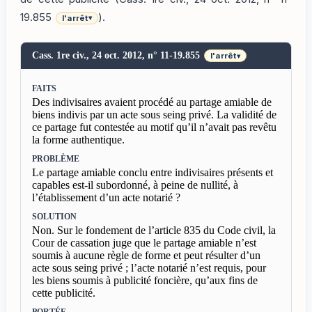
19.855
).
l'arrêt
▾
Cass. 1re civ., 24 oct. 2012, n° 11-19.855
l'arrêt
▾
FAITS
Des indivisaires avaient procédé au partage amiable de
biens indivis par un acte sous seing privé. La validité de
ce partage fut contestée au motif qu’il n’avait pas revêtu
la forme authentique.
PROBLÈME
Le partage amiable conclu entre indivisaires présents et
capables est-il subordonné, à peine de nullité, à
l’établissement d’un acte notarié ?
SOLUTION
Non. Sur le fondement de l’article 835 du Code civil, la
Cour de cassation juge que le partage amiable n’est
soumis à aucune règle de forme et peut résulter d’un
acte sous seing privé ; l’acte notarié n’est requis, pour
les biens soumis à publicité foncière, qu’aux fins de
cette publicité.