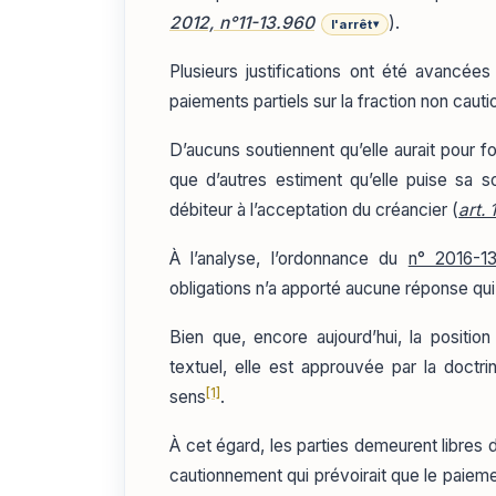
2012, n°11-13.960
).
l'arrêt
▾
Plusieurs justifications ont été avancées
paiements partiels sur la fraction non cauti
D’aucuns soutiennent qu’elle aurait pour 
que d’autres estiment qu’elle puise sa s
débiteur à l’acceptation du créancier (
art. 
À l’analyse, l’ordonnance du
n° 2016-13
obligations n’a apporté aucune réponse qui 
Bien que, encore aujourd’hui, la positi
textuel, elle est approuvée par la doctri
[1]
sens
.
À cet égard, les parties demeurent libres d
cautionnement qui prévoirait que le paiement