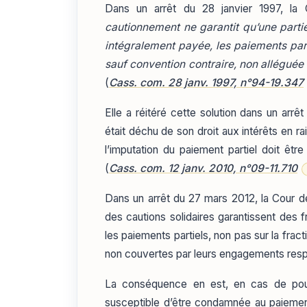
Dans un arrêt du 28 janvier 1997, l
cautionnement ne garantit qu’une partie 
intégralement payée, les paiements parti
sauf convention contraire, non alléguée 
(
Cass. com. 28 janv. 1997, n°94-19.347
Elle a réitéré cette solution dans un arrê
était déchu de son droit aux intérêts en ra
l’imputation du paiement partiel doit être
(
Cass. com. 12 janv. 2010, n°09-11.710
Dans un arrêt du 27 mars 2012, la Cour d
des cautions solidaires garantissent des f
les paiements partiels, non pas sur la fract
non couvertes par leurs engagements resp
La conséquence en est, en cas de pours
susceptible d’être condamnée au paiement 