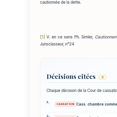
cautionnée de la dette.
[1]
V. en ce sens Ph. Simler,
Cautionnem
Jurisclasseur, n°24
Décisions citées
3
Chaque décision de la Cour de cassatio
Cass. chambre commer
CASSATION