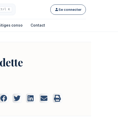
Se connecter
Ctrl K
itiges conso
Contact
dette