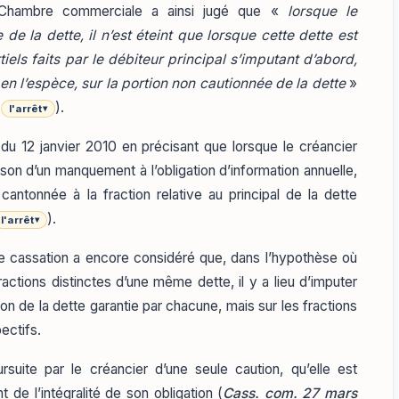
a Chambre commerciale a ainsi jugé que «
lorsque le
de la dette, il n’est éteint que lorsque cette dette est
els faits par le débiteur principal s’imputant d’abord,
en l’espèce, sur la portion non cautionnée de la dette
»
).
l'arrêt
▾
t du 12 janvier 2010 en précisant que lorsque le créancier
ison d’un manquement à l’obligation d’information annuelle,
 cantonnée à la fraction relative au principal de la dette
).
l'arrêt
▾
e cassation a encore considéré que, dans l’hypothèse où
ractions distinctes d’une même dette, il y a lieu d’imputer
ion de la dette garantie par chacune, mais sur les fractions
ectifs.
uite par le créancier d’une seule caution, qu’elle est
de l’intégralité de son obligation (
Cass. com. 27 mars