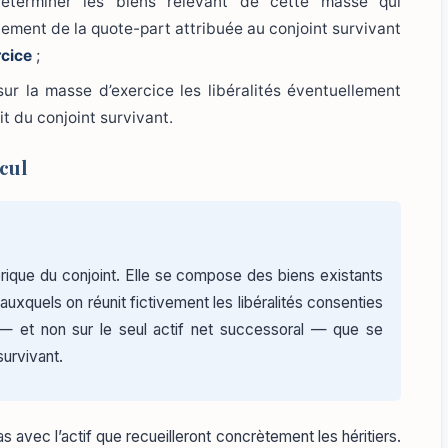
éterminer les biens relevant de cette masse qui
ement de la quote-part attribuée au conjoint survivant
cice
;
sur la masse d’exercice les libéralités éventuellement
t du conjoint survivant.
cul
éorique du conjoint. Elle se compose des biens existants
auxquels on réunit fictivement les libéralités consenties
 — et non sur le seul actif net successoral — que se
urvivant.
avec l’actif que recueilleront concrètement les héritiers.