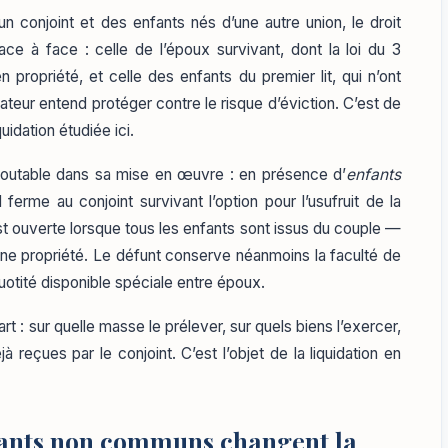
 conjoint et des enfants nés d’une autre union, le droit
ce à face : celle de l’époux survivant, dont la loi du 3
ropriété, et celle des enfants du premier lit, qui n’ont
lateur entend protéger contre le risque d’éviction. C’est de
quidation étudiée ici.
doutable dans sa mise en œuvre : en présence d’
enfants
l ferme au conjoint survivant l’option pour l’usufruit de la
est ouverte lorsque tous les enfants sont issus du couple —
eine propriété. Le défunt conserve néanmoins la faculté de
quotité disponible spéciale entre époux.
t : sur quelle masse le prélever, sur quels biens l’exercer,
à reçues par le conjoint. C’est l’objet de la liquidation en
nfants non communs changent la