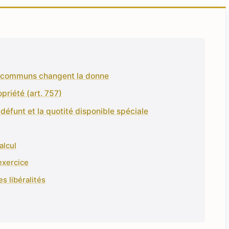
on communs changent la donne
opriété (art. 757)
éfunt et la quotité disponible spéciale
alcul
exercice
s libéralités