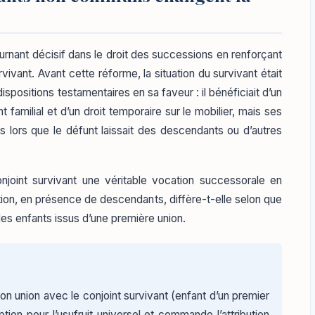
rnant décisif dans le droit des successions en renforçant
rvivant. Avant cette réforme, la situation du survivant était
spositions testamentaires en sa faveur : il bénéficiait d’un
t familial et d’un droit temporaire sur le mobilier, mais ses
ès lors que le défunt laissait des descendants ou d’autres
njoint survivant une véritable vocation successorale en
tion, en présence de descendants, diffère-t-elle selon que
es enfants issus d’une première union.
son union avec le conjoint survivant (enfant d’un premier
option pour l’usufruit universel et commande l’attribution