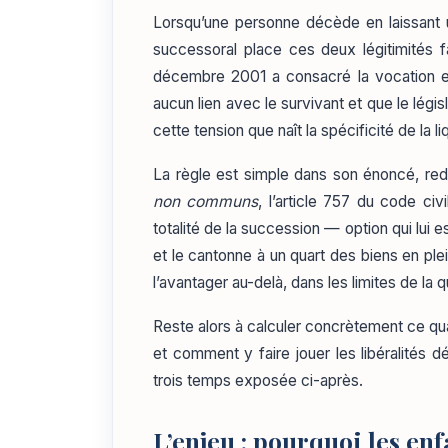
Lorsqu’une personne décède en laissant un
successoral place ces deux légitimités fa
décembre 2001 a consacré la vocation en p
aucun lien avec le survivant et que le légis
cette tension que naît la spécificité de la li
La règle est simple dans son énoncé, re
non communs
, l’article 757 du code civi
totalité de la succession — option qui lui 
et le cantonne à un quart des biens en pl
l’avantager au-delà, dans les limites de la 
Reste alors à calculer concrètement ce quar
et comment y faire jouer les libéralités déj
trois temps exposée ci-après.
L’enjeu : pourquoi les e