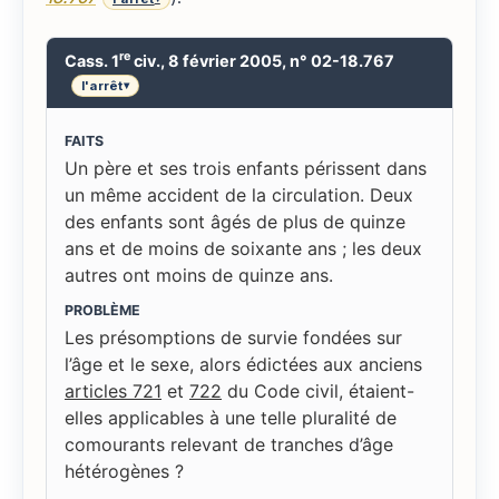
re
Cass. 1
civ., 8 février 2005, n° 02-18.767
l'arrêt
▾
FAITS
Un père et ses trois enfants périssent dans
un même accident de la circulation. Deux
des enfants sont âgés de plus de quinze
ans et de moins de soixante ans ; les deux
autres ont moins de quinze ans.
PROBLÈME
Les présomptions de survie fondées sur
l’âge et le sexe, alors édictées aux anciens
articles 721
et
722
du Code civil, étaient-
elles applicables à une telle pluralité de
comourants relevant de tranches d’âge
hétérogènes ?