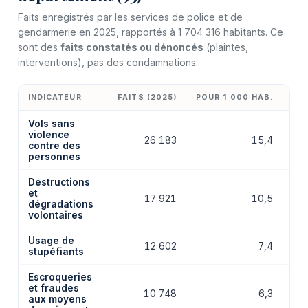
Faits enregistrés par les services de police et de
gendarmerie en 2025, rapportés à 1 704 316 habitants. Ce
sont des
faits constatés ou dénoncés
(plaintes,
interventions), pas des condamnations.
INDICATEUR
FAITS (2025)
POUR 1 000 HAB.
ÉV
Vols sans
violence
26 183
15,4
contre des
personnes
Destructions
et
17 921
10,5
dégradations
volontaires
Usage de
12 602
7,4
stupéfiants
Escroqueries
et fraudes
10 748
6,3
aux moyens