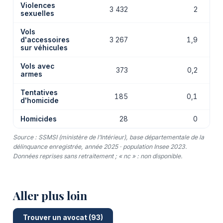
Violences
3 432
2
sexuelles
Vols
d'accessoires
3 267
1,9
sur véhicules
Vols avec
373
0,2
armes
Tentatives
185
0,1
d'homicide
Homicides
28
0
Source : SSMSI (ministère de l’Intérieur), base départementale de la
délinquance enregistrée, année 2025 · population Insee 2023.
Données reprises sans retraitement ; « nc » : non disponible.
Aller plus loin
Trouver un avocat (93)