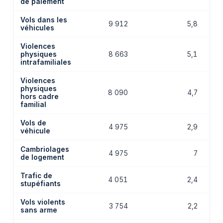
de paiement
Vols dans les
9 912
5,8
véhicules
Violences
physiques
8 663
5,1
intrafamiliales
Violences
physiques
8 090
4,7
hors cadre
familial
Vols de
4 975
2,9
véhicule
Cambriolages
4 975
7
de logement
Trafic de
4 051
2,4
stupéfiants
Vols violents
3 754
2,2
sans arme