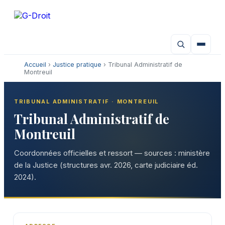
Aller
au
contenu
Accueil
›
Justice pratique
› Tribunal Administratif de
Montreuil
TRIBUNAL ADMINISTRATIF · MONTREUIL
Tribunal Administratif de
Montreuil
Coordonnées officielles et ressort — sources : ministère
de la Justice (structures avr. 2026, carte judiciaire éd.
2024).