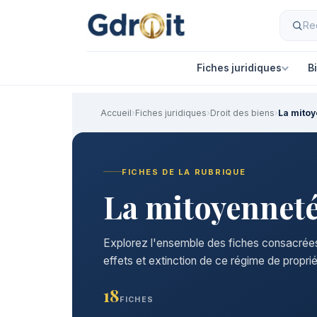
Fiches juridiques
B
Accueil
›
Fiches juridiques
›
Droit des biens
›
La mito
FICHES DE LA RUBRIQUE
La mitoyennet
Explorez l'ensemble des fiches consacrées 
effets et extinction de ce régime de propri
18
FICHES