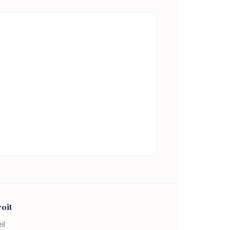
oit
il