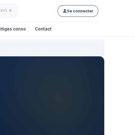
Se connecter
Ctrl K
itiges conso
Contact