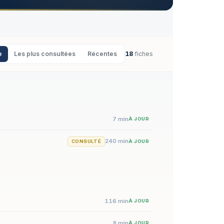
e
Les plus consultées
Récentes
18
fiches
7 min
À JOUR
240 min
CONSULTÉ
À JOUR
116 min
À JOUR
8 min
À JOUR