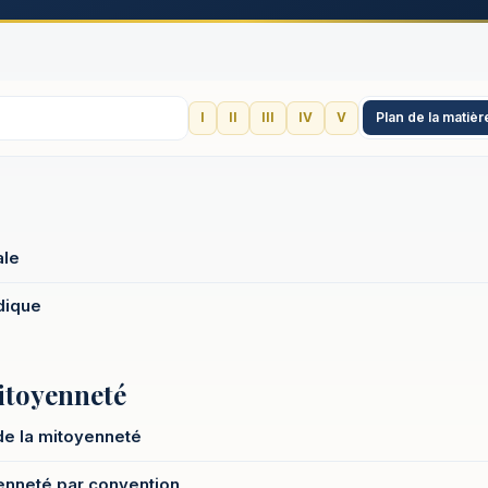
Plan de la matièr
I
II
III
IV
V
ale
dique
mitoyenneté
de la mitoyenneté
yenneté par convention