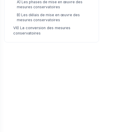
A) Les phases de mise en œuvre des
mesures conservatoires
B) Les délais de mise en œuvre des
mesures conservatoires
VII) La conversion des mesures
conservatoires
A) S’agissant des saisies conservatoires
B) S’agissant des sûretés judiciaires
VIII) Contestation des mesures
conservatoires
A) Les contestations relatives au bien-
fondé de la mesure
B) Les contestations relatives à l’exécution
de la mesure