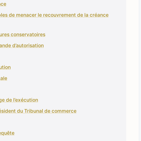
nce
bles de menacer le recouvrement de la créance
ures conservatoires
ande d’autorisation
ution
iale
ge de l’exécution
résident du Tribunal de commerce
requête