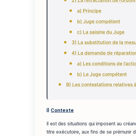
2) La rétractation de l’ordo
a) Principe
b) Juge compétent
c) La saisine du Juge
3) La substitution de la mes
4) La demande de réparatio
a) Les conditions de l’acti
b) Le Juge compétent
B) Les contestations relatives 
I)
Contexte
Il est des situations qui imposent au créa
titre exécutoire, aux fins de se prémunir d