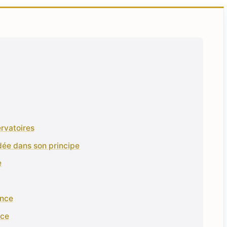
rvatoires
dée dans son principe
e
ance
nce