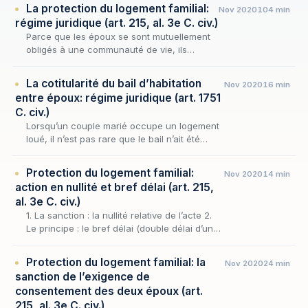
La protection du logement familial:
Nov 2020
104 min
régime juridique (art. 215, al. 3e C. civ.)
Parce que les époux se sont mutuellement
obligés à une communauté de vie, ils
doivent affecter un lieu à leur résidence
familiale. C’est le logement de la famille.
La cotitularité du bail d’habitation
Nov 2020
16 min
entre époux: régime juridique (art. 1751
C. civ.)
Lorsqu’un couple marié occupe un logement
loué, il n’est pas rare que le bail n’ait été
signé que par l’un des époux : celui qui louait
déjà avant l’union, ou celui qui s’est prése…
Protection du logement familial:
Nov 2020
14 min
action en nullité et bref délai (art. 215,
al. 3e C. civ.)
1. La sanction : la nullité relative de l’acte 2.
Le principe : le bref délai (double délai d’un
an) 3. Les tempéraments à la brièveté du
délai 3.1. La nullité soulevée en défense…
Protection du logement familial: la
Nov 2020
24 min
sanction de l’exigence de
consentement des deux époux (art.
215, al. 3e C. civ.)