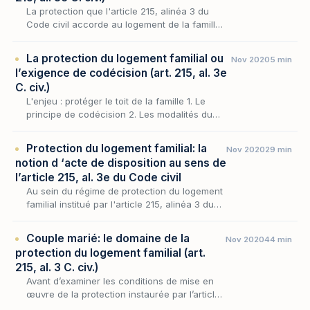
La protection que l'article 215, alinéa 3 du
Code civil accorde au logement de la famille
n'aurait qu'une portée incantatoire si le
législateur n'avait assorti l'exigence du
La protection du logement familial ou
Nov 2020
5 min
double…
l’exigence de codécision (art. 215, al. 3e
C. civ.)
L'enjeu : protéger le toit de la famille 1. Le
principe de codécision 2. Les modalités du
consentement Arrêt-clé : Cass. 1re civ. 16 juill.
1985
Protection du logement familial: la
Nov 2020
29 min
notion d ‘acte de disposition au sens de
l’article 215, al. 3e du Code civil
Au sein du régime de protection du logement
familial institué par l'article 215, alinéa 3 du
Code civil, la portée de la cogestion imposée
aux époux dépend tout entière du sens que…
Couple marié: le domaine de la
Nov 2020
44 min
protection du logement familial (art.
215, al. 3 C. civ.)
Avant d’examiner les conditions de mise en
œuvre de la protection instaurée par l’article
215, alinéa 3 du Code civil et les sanctions