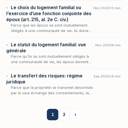
qui en garantissent l’effectivité encore faut…
Le choix du logement familial ou
Nov 2020
21 min
l’exercice d’une fonction conjointe des
époux (art. 215, al. 2e C. civ.)
Parce que les époux se sont mutuellement
obligés à une communauté de vie, ils doivent
affecter un lieu à leur résidence familiale.
C’est le logement de la famille.
Le statut du logement familial: vue
Nov 2020
9 min
générale
Parce qu'ils se sont mutuellement obligés à
une communauté de vie, les époux doivent
affecter un lieu à leur résidence : c'est le
logement de la famille. Loin d'être un simple
Le transfert des risques: régime
Sep 2020
16 min
bien…
juridique
Parce que la propriété se transmet désormais
par le seul échange des consentements, la
perte fortuite de la chose cesse d'être une
simple question de fait pour devenir l'enjeu
d'un…
1
2
›