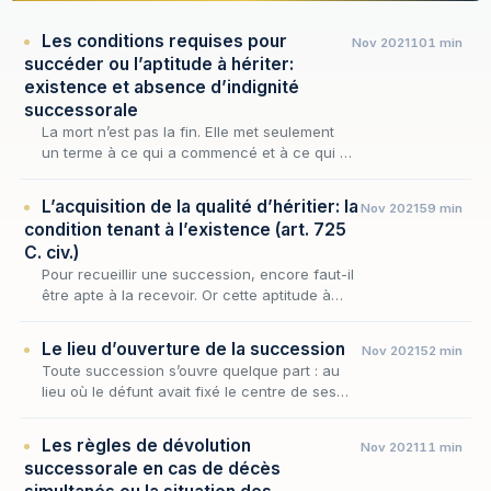
Les conditions requises pour
Nov 2021
101 min
succéder ou l’aptitude à hériter:
existence et absence d’indignité
successorale
La mort n’est pas la fin. Elle met seulement
un terme à ce qui a commencé et à ce qui a
vécu. Mais la vie se poursuit à travers ce qui
reste et continue à exister.
L’acquisition de la qualité d’héritier: la
Nov 2021
59 min
condition tenant à l’existence (art. 725
C. civ.)
Pour recueillir une succession, encore faut-il
être apte à la recevoir. Or cette aptitude à
hériter, que la loi subordonne tout à la fois à
l'existence du successible et à l'absenc…
Le lieu d’ouverture de la succession
Nov 2021
52 min
Toute succession s’ouvre quelque part : au
lieu où le défunt avait fixé le centre de ses
intérêts, le droit attache la compétence des
juridictions, la dévolution des biens et l’acc…
Les règles de dévolution
Nov 2021
11 min
successorale en cas de décès