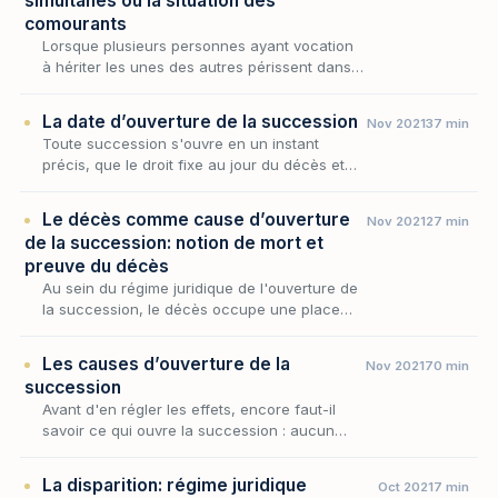
simultanés ou la situation des
comourants
Lorsque plusieurs personnes ayant vocation
à hériter les unes des autres périssent dans
un même événement, le droit successoral se
heurte à une question redoutable : qui est
La date d’ouverture de la succession
Nov 2021
37 min
mort e…
Toute succession s'ouvre en un instant
précis, que le droit fixe au jour du décès et
qui scelle l'identité de ceux qui survivent,
l'état du patrimoine transmis et la loi qui en
Le décès comme cause d’ouverture
Nov 2021
27 min
gou…
de la succession: notion de mort et
preuve du décès
Au sein du régime juridique de l'ouverture de
la succession, le décès occupe une place
singulière : il en est la cause unique,
l'événement qui en commande la date et,
Les causes d’ouverture de la
Nov 2021
70 min
partant, l'en…
succession
Avant d'en régler les effets, encore faut-il
savoir ce qui ouvre la succession : aucun
patrimoine ne se transmet sans qu'un
événement précis n'en marque le point de
La disparition: régime juridique
Oct 2021
7 min
départ. Au sein…