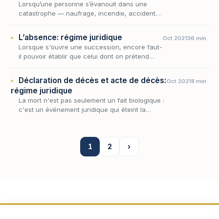
Lorsqu’une personne s’évanouit dans une
catastrophe — naufrage, incendie, accident
d’aéronef, effondrement, glissement de terrain
— sans que sa dépouille puisse être retrouvée,
L’absence: régime juridique
Oct 2021
36 min
le…
Lorsque s'ouvre une succession, encore faut-
il pouvoir établir que celui dont on prétend
recueillir les biens est effectivement décédé ;
or il est des hommes qui, sans qu'aucune dé…
Déclaration de décès et acte de décès:
Oct 2021
8 min
régime juridique
La mort n'est pas seulement un fait biologique :
c'est un événement juridique qui éteint la
personnalité, ouvre la succession et fait courir
une série de délais. Encore faut-il que…
1
2
›