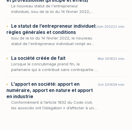
et professionnel (principe et effets)
Le nouveau statut de l'entrepreneur
individuel, issu de la loi du 14 février 2022,
repose tout entier sur une idée simple et
longtemps refusée par le droit français : une
Le statut de l’entrepreneur individuel:
Juin 2022
21 min
même pers…
règles générales et conditions
Issu de la loi du 14 février 2022, le nouveau
statut de l'entrepreneur individuel rompt avec
le dogme de l'unité du patrimoine en
attachant de plein droit, à toute personne
La société créée de fait
Mar 2018
21 min
physiqu…
Lorsque le concubinage prend fin, le
partenaire qui a contribué sans contrepartie à
l'entreprise de l'autre se trouve démuni :
l'union libre, étrangère par principe à tout
L’apport en société: apport en
Oct 2016
39 min
régime p…
numéraire, apport en nature et apport
en industrie
Conformément à l’article 1832 du Code civil,
les associés ont l’obligation « d’affecter à une
entreprise commune des biens ou leur
industrie », soit de constituer des apports à
la…