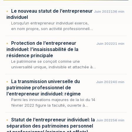
Le nouveau statut de l’entrepreneur
Juin 2022
136 min
individuel
Lorsqu’un entrepreneur individuel exerce,
en nom propre, son activité professionnelle,
il s’expose à ce que la totalité de son
patrimoine – professionnel et personnel –
Protection de l’entrepreneur
Juin 2022
21 min
soit saisie…
individuel: l’insaisissabilité de la
résidence principale
Le patrimoine se conçoit comme une
universalité unique, indivisible et attachée à
la personne, qui fait de l'ensemble des biens
du débiteur le gage commun de ses
La transmission universelle du
Juin 2022
40 min
créanciers ; c'est…
patrimoine professionnel de
l’entrepreneur individuel: régime
Parmi les innovations majeures de la loi du 14
février 2022 figure la faculté, ouverte à
l'entrepreneur individuel, de transmettre
entre vifs l'intégralité de son patrimoine
Statut de l’entrepreneur individuel: la
Juin 2022
56 min
profes…
séparation des patrimoines personnel