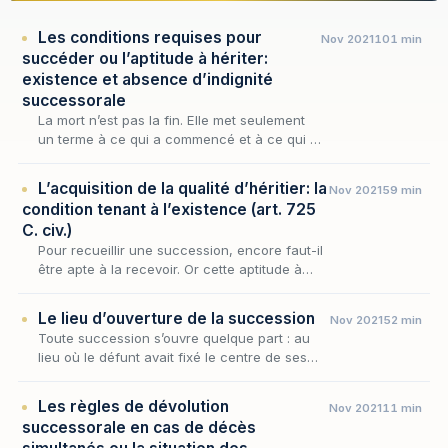
Les conditions requises pour
Nov 2021
101 min
succéder ou l’aptitude à hériter:
existence et absence d’indignité
successorale
La mort n’est pas la fin. Elle met seulement
un terme à ce qui a commencé et à ce qui a
vécu. Mais la vie se poursuit à travers ce qui
reste et continue à exister.
L’acquisition de la qualité d’héritier: la
Nov 2021
59 min
condition tenant à l’existence (art. 725
C. civ.)
Pour recueillir une succession, encore faut-il
être apte à la recevoir. Or cette aptitude à
hériter, que la loi subordonne tout à la fois à
l'existence du successible et à l'absenc…
Le lieu d’ouverture de la succession
Nov 2021
52 min
Toute succession s’ouvre quelque part : au
lieu où le défunt avait fixé le centre de ses
intérêts, le droit attache la compétence des
juridictions, la dévolution des biens et l’acc…
Les règles de dévolution
Nov 2021
11 min
successorale en cas de décès