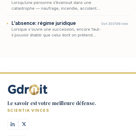
Lorsqu’une personne s’évanouit dans une
catastrophe — naufrage, incendie, accident
d’aéronef, effondrement, glissement de terrain
— sans que sa dépouille puisse être retrouvée,
L’absence: régime juridique
Oct 2021
36 min
le…
Lorsque s'ouvre une succession, encore faut-
il pouvoir établir que celui dont on prétend
recueillir les biens est effectivement décédé ;
or il est des hommes qui, sans qu'aucune dé…
Le savoir est votre meilleure défense.
SCIENTIA VINCES