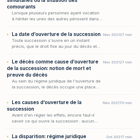
simultanés ou la situation des
comourants
Lorsque plusieurs personnes ayant vocation
à hériter les unes des autres périssent dans
un même événement, le droit successoral se
heurte à une question redoutable : qui est
La date d’ouverture de la succession
Nov 2021
37 min
mort e…
Toute succession s'ouvre en un instant
précis, que le droit fixe au jour du décès et
qui scelle l'identité de ceux qui survivent,
l'état du patrimoine transmis et la loi qui en
Le décès comme cause d’ouverture
Nov 2021
27 min
gou…
de la succession: notion de mort et
preuve du décès
Au sein du régime juridique de l'ouverture de
la succession, le décès occupe une place
singulière : il en est la cause unique,
l'événement qui en commande la date et,
Les causes d’ouverture de la
Nov 2021
70 min
partant, l'en…
succession
Avant d'en régler les effets, encore faut-il
savoir ce qui ouvre la succession : aucun
patrimoine ne se transmet sans qu'un
événement précis n'en marque le point de
La disparition: régime juridique
Oct 2021
7 min
départ. Au sein…