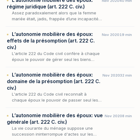
L’autonomie mobilière des époux:
Nov 2020
40 min
fondateur…
régime juridique (art. 222 C. civ.)
Assez paradoxalement alors que la femme
mariée était, jadis, frappée d’une incapacité
d’exercice générale, très tôt on a cherché à
lui reconnaître une sphère d’autonomie et
L’autonomie mobilière des époux:
Nov 2020
19 min
plus pr…
effets de la présomption (art. 222 C.
civ.)
L'article 222 du Code civil confère à chaque
époux le pouvoir de gérer seul les biens
meubles qu'il détient, en présumant à l'égard
des tiers qu'il a reçu mandat d'accomplir
L’autonomie mobilière des époux:
Nov 2020
32 min
l'acte…
domaine de la présomption (art. 222 C.
civ.)
L'article 222 du Code civil reconnaît à
chaque époux le pouvoir de passer seul les
actes d'administration, de jouissance et de
disposition portant sur les biens meubles qu'il
L’autonomie mobilière des époux: vue
Nov 2020
8 min
détie…
générale (art. 222 C. civ.)
La vie courante du ménage suppose une
succession ininterrompue d'actes sur les
biens meubles : on achète, on vend, on