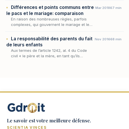
se transforme. De la famille totémique, on e…
Différences et points communs entre
Mar 2018
67 min
le pacs et le mariage: comparaison
En raison des nombreuses règles, parfois
complexes, qui gouvernent le mariage et le
pacs, il n’est pas évident de percevoir les
points communs et les différences qui existent
La responsabilité des parents du fait
Nov 2016
68 min
entre…
de leurs enfants
Aux termes de l’article 1242, al. 4 du Code
civil « le père et la mère, en tant qu’ils
exercent l’autorité parentale, sont
solidairement responsables du dommage
causé par leurs enf…
Le savoir est votre meilleure défense.
SCIENTIA VINCES