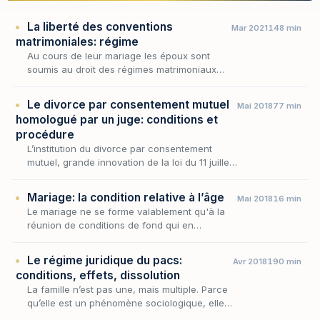
La liberté des conventions
Mar 2021
148 min
matrimoniales: régime
Au cours de leur mariage les époux sont
soumis au droit des régimes matrimoniaux
s’agissant des rapports pécuniaires qu’ils
entretiennent entre eux.
Le divorce par consentement mutuel
Mai 2018
77 min
homologué par un juge: conditions et
procédure
L’institution du divorce par consentement
mutuel, grande innovation de la loi du 11 juillet
1975, a répondu à une profonde et ancienne
demande de la société et à un immense
Mariage: la condition relative à l’âge
Mai 2018
16 min
besoin…
Le mariage ne se forme valablement qu'à la
réunion de conditions de fond qui en
garantissent le sérieux et la liberté ; parmi
elles, l'âge des époux occupe une place
Le régime juridique du pacs:
Avr 2018
190 min
première, car…
conditions, effets, dissolution
La famille n’est pas une, mais multiple. Parce
qu’elle est un phénomène sociologique, elle a
vocation à évoluer à mesure que la société