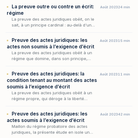
réglementaire ; mais cette règle n’a rien
La preuve outre ou contre un écrit:
Août 2023
24 min
d’absolu, car…
régime
La preuve des actes juridiques obéit, on le
sait, à un principe cardinal : au-delà d'un
certain seuil, l'opération voulue par les
parties ne se prouve que par écrit. Encore
Preuve des actes juridiques: les
Août 2023
15 min
faut-il…
actes non soumis à l’exigence d’écrit
La preuve des actes juridiques obéit à un
régime que domine, dans son principe,
l’exigence d’un écrit mais cette exigence
connaît des limites nettes, là où la loi et la
Preuve des actes juridiques: la
Août 2023
11 min
jurispruden…
condition tenant au montant des actes
soumis à l’exigence d’écrit
La preuve des actes juridiques obéit à un
régime propre, qui déroge à la liberté
gouvernant celle des faits : l'écrit
préconstitué y devient, en principe, la
Preuve des actes juridiques: les
Août 2023
42 min
condition de l'admissi…
actes soumis à l’exigence d’écrit
Maillon du régime probatoire des actes
juridiques, la présente étude en isole un
préalable décisif : celui de la délimitation des