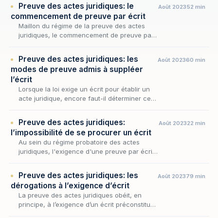
Preuve des actes juridiques: le
Août 2023
52 min
commencement de preuve par écrit
Maillon du régime de la preuve des actes
juridiques, le commencement de preuve par
écrit en constitue l'un des plus subtils
tempéraments : là où la loi exige un écrit
Preuve des actes juridiques: les
Août 2023
60 min
pour les acte…
modes de preuve admis à suppléer
l’écrit
Lorsque la loi exige un écrit pour établir un
acte juridique, encore faut-il déterminer ce
qu'il advient lorsque cet écrit fait défaut : à
quelles conditions, et par quels procédés…
Preuve des actes juridiques:
Août 2023
22 min
l’impossibilité de se procurer un écrit
Au sein du régime probatoire des actes
juridiques, l'exigence d'une preuve par écrit
pour les engagements excédant 1500 euros
ne vaut que tant qu'un écrit pouvait
Preuve des actes juridiques: les
Août 2023
79 min
raisonnablement ê…
dérogations à l’exigence d’écrit
La preuve des actes juridiques obéit, en
principe, à l’exigence d’un écrit préconstitué
dès lors que l’acte excède le seuil