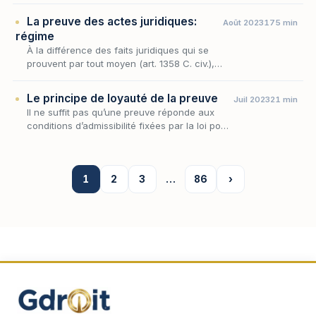
opérations effectivement astreintes à la
La preuve des actes juridiques:
Août 2023
175 min
preuve pa…
régime
À la différence des faits juridiques qui se
prouvent par tout moyen (art. 1358 C. civ.),
les actes juridiques ne peuvent être
prouvés que par la production d’un écrit
Le principe de loyauté de la preuve
Juil 2023
21 min
(art. 1359 C.…
Il ne suffit pas qu’une preuve réponde aux
conditions d’admissibilité fixées par la loi pour
être recevable, il faut encore qu’elle ait été
obtenue loyalement.
1
2
3
…
86
›