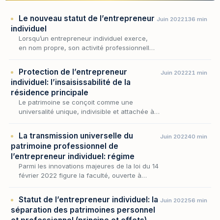
Le nouveau statut de l’entrepreneur
Juin 2022
136 min
individuel
Lorsqu’un entrepreneur individuel exerce,
en nom propre, son activité professionnelle,
il s’expose à ce que la totalité de son
patrimoine – professionnel et personnel –
Protection de l’entrepreneur
Juin 2022
21 min
soit saisie…
individuel: l’insaisissabilité de la
résidence principale
Le patrimoine se conçoit comme une
universalité unique, indivisible et attachée à
la personne, qui fait de l'ensemble des biens
du débiteur le gage commun de ses
La transmission universelle du
Juin 2022
40 min
créanciers ; c'est…
patrimoine professionnel de
l’entrepreneur individuel: régime
Parmi les innovations majeures de la loi du 14
février 2022 figure la faculté, ouverte à
l'entrepreneur individuel, de transmettre
entre vifs l'intégralité de son patrimoine
Statut de l’entrepreneur individuel: la
Juin 2022
56 min
profes…
séparation des patrimoines personnel