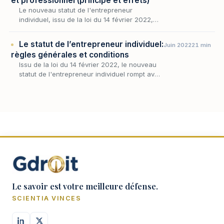
et professionnel (principe et effets)
Le nouveau statut de l'entrepreneur
individuel, issu de la loi du 14 février 2022,
repose tout entier sur une idée simple et
longtemps refusée par le droit français : une
Le statut de l’entrepreneur individuel:
Juin 2022
21 min
même pers…
règles générales et conditions
Issu de la loi du 14 février 2022, le nouveau
statut de l'entrepreneur individuel rompt avec
le dogme de l'unité du patrimoine en
attachant de plein droit, à toute personne
physiqu…
Le savoir est votre meilleure défense.
SCIENTIA VINCES