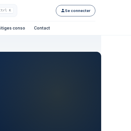
Se connecter
Ctrl K
itiges conso
Contact