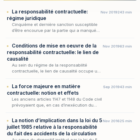
La responsabilité contractuelle:
Nov 2019
243 min
régime juridique
Cinquième et dernière sanction susceptible
d’être encourue par la partie qui a manqué à
ses obligations contractuelles : la
condamnation au paiement de dommages et
Conditions de mise en oeuvre de la
Nov 2019
63 min
intérêts.
responsabilité contractuelle: le lien de
causalité
Au sein du régime de la responsabilité
contractuelle, le lien de causalité occupe une
place décisive : il ne suffit pas qu'une
inexécution soit constatée et qu'un dommage
La force majeure en matière
Sep 2019
43 min
soit subi…
contractuelle: notion et effets
Les anciens articles 1147 et 1148 du Code civil
prévoyaient que, en cas d’inexécution du
contrat, le débiteur était fondé à s’exonérer
de sa responsabilité ou à se libérer de ses o…
La notion d’implication dans la loi du 5
Nov 2016
25 min
juillet 1985 relative à la responsabilité
du fait des accidents de la circulation
Au cœur du dispositif institué par la loi du 5