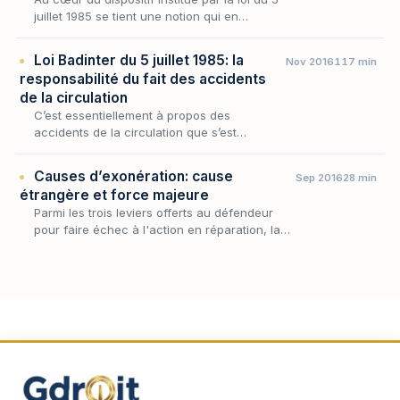
juillet 1985 se tient une notion qui en
commande à elle seule l'application :
l'implication du véhicule terrestre à moteur
Loi Badinter du 5 juillet 1985: la
Nov 2016
117 min
dans l'acc…
responsabilité du fait des accidents
de la circulation
C’est essentiellement à propos des
accidents de la circulation que s’est
développée la jurisprudence relative à la
reconnaissance d’un principe général de
Causes d’exonération: cause
Sep 2016
28 min
responsabilité du fait de…
étrangère et force majeure
Parmi les trois leviers offerts au défendeur
pour faire échec à l'action en réparation, la
cause étrangère occupe une place singulière
: elle ne discute ni la faute ni le dommage,…