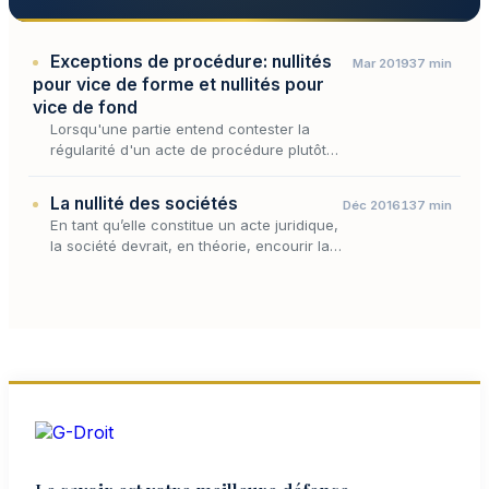
Exceptions de procédure: nullités
Mar 2019
37 min
pour vice de forme et nullités pour
vice de fond
Lorsqu'une partie entend contester la
régularité d'un acte de procédure plutôt
que le bien-fondé de la prétention adverse,
elle se place sur le terrain des exceptions
La nullité des sociétés
Déc 2016
137 min
de procédure,…
En tant qu’elle constitue un acte juridique,
la société devrait, en théorie, encourir la
nullité toutes les fois que l’un de ses
éléments constitutifs fait défaut.