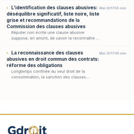
L’identification des clauses abusives:
Mai 2017
35 min
déséquilibre significatif, liste noire, liste
grise et recommandations de la
Commission des clauses abusives
Réputer non écrite une clause abusive
suppose, en amont, de savoir la reconnaître :
avant que la sanction ne déploie ses effets,
encore faut-il que la stipulation litigieuse
La reconnaissance des clauses
Mai 2017
48 min
répond…
abusives en droit commun des contrats:
réforme des obligations
Longtemps confinée au seul droit de la
consommation, la sanction des clauses
abusives a, depuis la réforme des obligations,
gagné le droit commun des contrats : l'article
1171 du C…