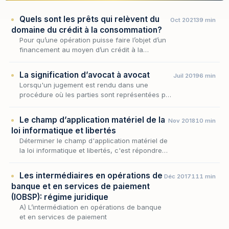
Quels sont les prêts qui relèvent du
Oct 2021
39 min
domaine du crédit à la consommation?
Pour qu’une opération puisse faire l’objet d’un
financement au moyen d’un crédit à la
consommation, encore faut-il qu’elle soit
éligible à cette typologie de crédit.
La signification d’avocat à avocat
Juil 2019
6 min
Lorsqu'un jugement est rendu dans une
procédure où les parties sont représentées par
un avocat, sa notification ne peut, en principe,
être adressée directement à la partie : elle d…
Le champ d’application matériel de la
Nov 2018
10 min
loi informatique et libertés
Déterminer le champ d'application matériel de
la loi informatique et libertés, c'est répondre à
une question d'apparence simple mais aux
conséquences considérables : quelles
Les intermédiaires en opérations de
Déc 2017
111 min
opérat…
banque et en services de paiement
(IOBSP): régime juridique
A) L’intermédiation en opérations de banque
et en services de paiement