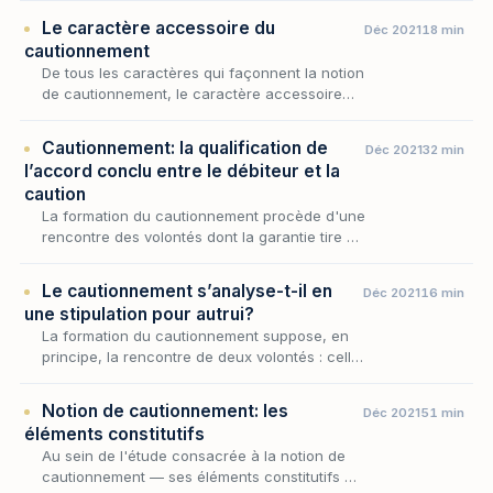
la caution n'appelle, en principe, aucune
Le caractère accessoire du
Déc 2021
18 min
contrepartie d…
cautionnement
De tous les caractères qui façonnent la notion
de cautionnement, le caractère accessoire
est sans doute le plus déterminant : c'est lui
qui subordonne le sort de l'engagement de
Cautionnement: la qualification de
Déc 2021
32 min
la…
l’accord conclu entre le débiteur et la
caution
La formation du cautionnement procède d'une
rencontre des volontés dont la garantie tire à
la fois son existence et sa physionomie ; or
cette rencontre ne se limite pas au seul rap…
Le cautionnement s’analyse-t-il en
Déc 2021
16 min
une stipulation pour autrui?
La formation du cautionnement suppose, en
principe, la rencontre de deux volontés : celle
de la caution et celle du créancier. Reste à
savoir si cette rencontre est véritablement i…
Notion de cautionnement: les
Déc 2021
51 min
éléments constitutifs
Au sein de l'étude consacrée à la notion de
cautionnement — ses éléments constitutifs et