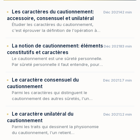
Les caractères du cautionnement:
Déc 2021
42 min
accessoire, consensuel et unilatéral
Étudier les caractères du cautionnement,
c'est éprouver la définition de l'opération à
l'aune de ses traits permanents : une fois
admis que cette sûreté repose sur
La notion de cautionnement: éléments
Déc 2021
83 min
l'adjonction d'u…
constitutifs et caractères
Le cautionnement est une sûreté personnelle.
Par sûreté personnelle il faut entendre, pour
mémoire « l’engagement pris envers le
créancier par un tiers non tenu à la dette qui
Le caractère consensuel du
Déc 2021
17 min
disp…
cautionnement
Parmi les caractères qui distinguent le
cautionnement des autres sûretés, l'un
commande tous les autres : le lien qui unit la
caution au créancier procède toujours d'un
Le caractère unilatéral du
Déc 2021
12 min
accord de v…
cautionnement
Parmi les traits qui dessinent la physionomie
du cautionnement, l'un retient
particulièrement l'attention : l'engagement de