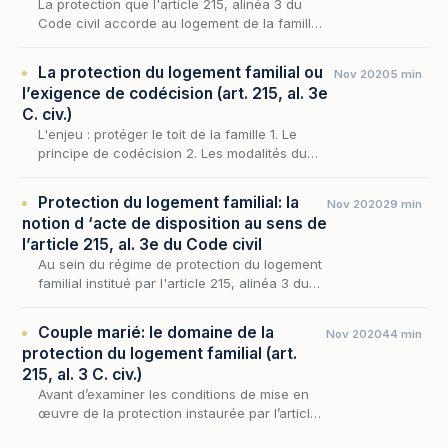
La protection que l'article 215, alinéa 3 du
Code civil accorde au logement de la famille
n'aurait qu'une portée incantatoire si le
législateur n'avait assorti l'exigence du
La protection du logement familial ou
Nov 2020
5 min
double…
l’exigence de codécision (art. 215, al. 3e
C. civ.)
L'enjeu : protéger le toit de la famille 1. Le
principe de codécision 2. Les modalités du
consentement Arrêt-clé : Cass. 1re civ. 16 juill.
1985
Protection du logement familial: la
Nov 2020
29 min
notion d ‘acte de disposition au sens de
l’article 215, al. 3e du Code civil
Au sein du régime de protection du logement
familial institué par l'article 215, alinéa 3 du
Code civil, la portée de la cogestion imposée
aux époux dépend tout entière du sens que…
Couple marié: le domaine de la
Nov 2020
44 min
protection du logement familial (art.
215, al. 3 C. civ.)
Avant d’examiner les conditions de mise en
œuvre de la protection instaurée par l’article
215, alinéa 3 du Code civil et les sanctions