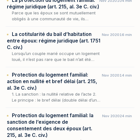
La protection du logement familial:
Nov 2020
104 min
fondateur…
régime juridique (art. 215, al. 3e C. civ.)
Parce que les époux se sont mutuellement
obligés à une communauté de vie, ils
doivent affecter un lieu à leur résidence
familiale. C’est le logement de la famille.
La cotitularité du bail d’habitation
Nov 2020
16 min
entre époux: régime juridique (art. 1751
C. civ.)
Lorsqu’un couple marié occupe un logement
loué, il n’est pas rare que le bail n’ait été
signé que par l’un des époux : celui qui louait
déjà avant l’union, ou celui qui s’est prése…
Protection du logement familial:
Nov 2020
14 min
action en nullité et bref délai (art. 215,
al. 3e C. civ.)
1. La sanction : la nullité relative de l’acte 2.
Le principe : le bref délai (double délai d’un
an) 3. Les tempéraments à la brièveté du
délai 3.1. La nullité soulevée en défense…
Protection du logement familial: la
Nov 2020
24 min
sanction de l’exigence de
consentement des deux époux (art.
215, al. 3e C. civ.)