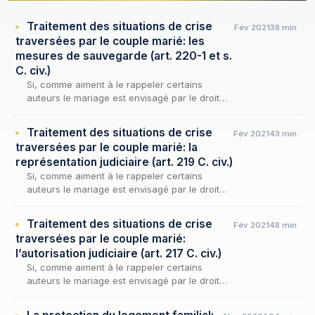
Traitement des situations de crise
Fév 2021
38 min
traversées par le couple marié: les
mesures de sauvegarde (art. 220-1 et s.
C. civ.)
Si, comme aiment à le rappeler certains
auteurs le mariage est envisagé par le droit
comme ce qui « confère à la famille sa
légitimité » et plus encore, comme son « acte
Traitement des situations de crise
Fév 2021
43 min
fondateur…
traversées par le couple marié: la
représentation judiciaire (art. 219 C. civ.)
Si, comme aiment à le rappeler certains
auteurs le mariage est envisagé par le droit
comme ce qui « confère à la famille sa
légitimité » et plus encore, comme son « acte
Traitement des situations de crise
Fév 2021
48 min
fondateur…
traversées par le couple marié:
l’autorisation judiciaire (art. 217 C. civ.)
Si, comme aiment à le rappeler certains
auteurs le mariage est envisagé par le droit
comme ce qui « confère à la famille sa
légitimité » et plus encore, comme son « acte