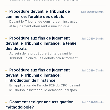
n'en partage pas moins avec la procédure
écrite du Tribunal judiciaire ce moment
Procédure devant le Tribunal de
Sep 2019
42 min
décisif o…
commerce: l’oralité des débats
Devant le Tribunal de commerce, l'instruction
et le jugement obéissent à une logique
propre, celle de la parole tenue à l'audience
plutôt que de l'écrit échangé : la saisine du
Procédure aux fins de jugement
Juil 2019
49 min
jug…
devant le Tribunal d’instance: la tenue
des débats
Au sein de la procédure écrite devant le
Tribunal judiciaire, les débats oraux forment
ce moment où l'instance se noue
véritablement, sous le regard du juge et par la
Procédure aux fins de jugement
Juil 2019
47 min
confrontation…
devant le Tribunal d’instance:
l’introduction de l’instance
En application de l’article 829 du CPC, devant
le Tribunal d’instance, le demandeur dispose
d’une option procédurale :
Comment rédiger une assignation:
Juil 2019
55 min
méthodologie?