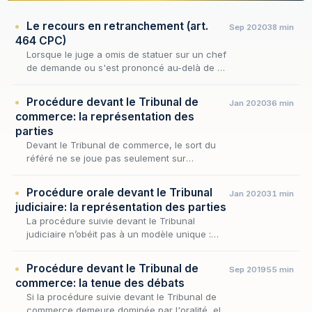
Le recours en retranchement (art.
Sep 2020
38 min
464 CPC)
Lorsque le juge a omis de statuer sur un chef
de demande ou s'est prononcé au-delà de ce
qui lui était soumis, le dessaisissement qui
scelle son office ne saurait condamner les
Procédure devant le Tribunal de
Jan 2020
36 min
par…
commerce: la représentation des
parties
Devant le Tribunal de commerce, le sort du
référé ne se joue pas seulement sur
l'urgence ou l'absence de contestation
sérieuse : il dépend d'abord de la manière
Procédure orale devant le Tribunal
Jan 2020
31 min
dont les parties pe…
judiciaire: la représentation des parties
La procédure suivie devant le Tribunal
judiciaire n’obéit pas à un modèle unique :
selon la nature et l’importance du litige, elle
revêt tantôt la forme écrite — dans laquelle le
Procédure devant le Tribunal de
Sep 2019
55 min
j…
commerce: la tenue des débats
Si la procédure suivie devant le Tribunal de
commerce demeure dominée par l'oralité, elle