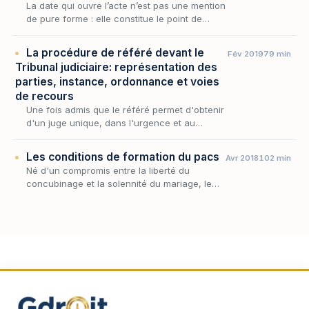
La date qui ouvre l’acte n’est pas une mention
de pure forme : elle constitue le point de
départ des délais que l’assignation fait courir
et permet de vérifier le respect du délai…
La procédure de référé devant le
Fév 2019
79 min
Tribunal judiciaire: représentation des
parties, instance, ordonnance et voies
de recours
Une fois admis que le référé permet d'obtenir
d'un juge unique, dans l'urgence et au
provisoire, les mesures que commande la
situation, reste à savoir comment cette
Les conditions de formation du pacs
Avr 2018
102 min
procédure se dé…
Né d'un compromis entre la liberté du
concubinage et la solennité du mariage, le
pacte civil de solidarité offre aux couples un
statut intermédiaire dont l'accès est
étroitement en…