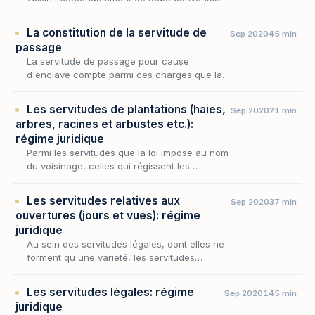
la servitude de passage occupe une place
singulière : elle ne procède ni de la situation
La constitution de la servitude de
Sep 2020
45 min
des…
passage
La servitude de passage pour cause
d'enclave compte parmi ces charges que la
loi impose d'autorité, sans le concours des
volontés, lorsqu'un fonds se trouve privé
Les servitudes de plantations (haies,
Sep 2020
21 min
d'accès suffisant…
arbres, racines et arbustes etc.):
régime juridique
Parmi les servitudes que la loi impose au nom
du voisinage, celles qui régissent les
plantations occupent une place singulière :
elles ne grèvent aucun fonds au profit d'un
Les servitudes relatives aux
Sep 2020
37 min
autre,…
ouvertures (jours et vues): régime
juridique
Au sein des servitudes légales, dont elles ne
forment qu'une variété, les servitudes
relatives aux ouvertures présentent cette
singularité de toucher à ce que l'habitation a
Les servitudes légales: régime
Sep 2020
145 min
de plu…
juridique