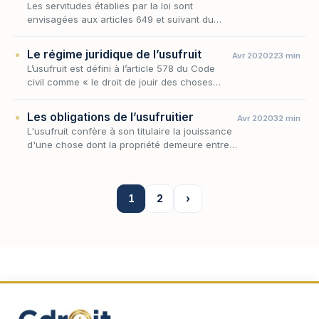
Les servitudes établies par la loi sont
envisagées aux articles 649 et suivant du
Code civil.
Le régime juridique de l’usufruit
Avr 2020
223 min
L’usufruit est défini à l’article 578 du Code
civil comme « le droit de jouir des choses
dont un autre a la propriété, comme le
propriétaire lui-même, mais à la charge d’en
Les obligations de l’usufruitier
Avr 2020
32 min
conserv…
L'usufruit confère à son titulaire la jouissance
d'une chose dont la propriété demeure entre
les mains d'un autre ; ce partage des utilités,
parce qu'il est par nature provisoire,…
1
2
›