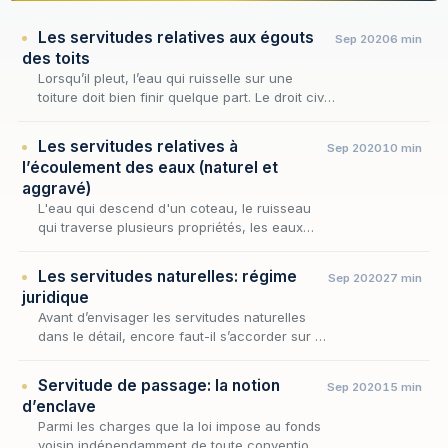
Les servitudes relatives aux égouts
Sep 2020
6 min
des toits
Lorsqu’il pleut, l’eau qui ruisselle sur une
toiture doit bien finir quelque part. Le droit civil
refuse que ce « quelque part » soit, sans son
consentement, le fonds du voisin. C’…
Les servitudes relatives à
Sep 2020
10 min
l’écoulement des eaux (naturel et
aggravé)
L'eau qui descend d'un coteau, le ruisseau
qui traverse plusieurs propriétés, les eaux
pluviales qui ruissellent d'un fonds vers un
autre : autant de situations où la topographie
Les servitudes naturelles: régime
Sep 2020
27 min
i…
juridique
Avant d’envisager les servitudes naturelles
dans le détail, encore faut-il s’accorder sur la
notion même de servitude, dont elles ne sont
qu’une variété. Aux termes de l’article 63…
Servitude de passage: la notion
Sep 2020
15 min
d’enclave
Parmi les charges que la loi impose au fonds
voisin indépendamment de toute convention,