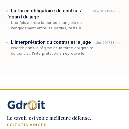
La force obligatoire du contrat à
Mar 2021
142 min
l’égard du juge
Une fois admise la portée intangible de
l'engagement entre les parties, reste à
déterminer ce que la force obligatoire
commande au juge, tiers institutionnel appelé
L’interprétation du contrat et le juge
Juil 2017
38 min
à connaître du…
Inscrite dans le régime de la force obligatoire
du contrat, l'interprétation en éprouve le
ressort le plus délicat : avant de contraindre
les parties au respect de leur parole, enc…
Le savoir est votre meilleure défense.
SCIENTIA VINCES