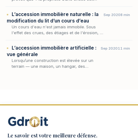
mobilière, soit immobilière, donne droit sur
tout ce qu’elle produit, et sur ce qui s’y unit
L’accession immobilière naturelle : la
Sep 2020
8 min
a…
modification du lit d’un cours d’eau
Un cours d'eau n'est jamais immobile. Sous
l'effet des crues, des étiages et de l'érosion, il
déplace son lit, se creuse un nouveau bras,
abandonne l'ancien — et, ce faisant, redes…
L’accession immobilière artificielle :
Sep 2020
11 min
vue générale
Lorsqu’une construction est élevée sur un
terrain — une maison, un hangar, des
plantations, un ouvrage quelconque —, une
question simple commande tout le régime : à
qui appartient…
Le savoir est votre meilleure défense.