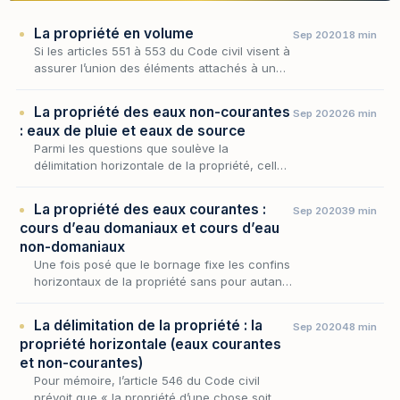
La propriété en volume
Sep 2020
18 min
Si les articles 551 à 553 du Code civil visent à
assurer l’union des éléments attachés à un
fonds, qu’ils soient incorporés au tréfonds ou
élevés en surface en prévoyant que la pro…
La propriété des eaux non-courantes
Sep 2020
26 min
: eaux de pluie et eaux de source
Parmi les questions que soulève la
délimitation horizontale de la propriété, celle
du sort des eaux occupe une place
singulière, car l'eau se prête mal à l'emprise
La propriété des eaux courantes :
Sep 2020
39 min
exclusive que co…
cours d’eau domaniaux et cours d’eau
non-domaniaux
Une fois posé que le bornage fixe les confins
horizontaux de la propriété sans pour autant
les présumer, encore faut-il que cette ligne
séparative puisse être tracée — ce qui n'a r…
La délimitation de la propriété : la
Sep 2020
48 min
propriété horizontale (eaux courantes
et non-courantes)
Pour mémoire, l’article 546 du Code civil
prévoit que « la propriété d’une chose soit