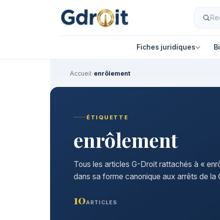
Fiches juridiques
B
Accueil
›
enrôlement
ÉTIQUETTE
enrôlement
Tous les articles G-Droit rattachés à « enr
dans sa forme canonique aux arrêts de la C
10
ARTICLES