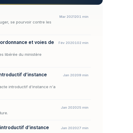
Mar 2021
201 min
juger, se pourvoir contre les
 ordonnance et voies de
Fév 2020
102 min
es libérée du ministère
ntroductif d’instance
Jan 2020
9 min
acte introductif d'instance n'a
Jan 2020
25 min
dure.
 introductif d’instance
Jan 2020
27 min