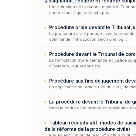
(assignation, requête et requête conjoi
L'introduction de l'instance devant le Tribuna
encore faut-il que cet acte par…
Procédure orale devant le Tribunal jud
La procédure orale partage avec la procédure 
commande l'introduction selon une log…
Procédure devant le Tribunal de comm
La formulation d’une demande en justice suppos
d’instance, lequel consiste…
Procédure aux fins de jugement devant
En application de l’article 829 du CPC, devan
La procédure devant le Tribunal de gr
Dans le cadre de la procédure applicable deva
Tableau récapitulatif: modes de saisin
de la réforme de la procédure civile)
Pris en application de la loi n° 2019-222 du