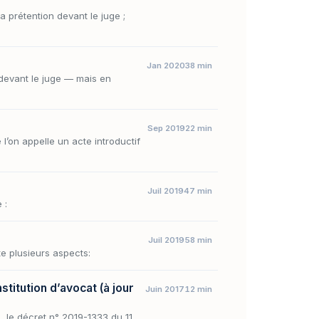
a prétention devant le juge ;
Jan 2020
38 min
 devant le juge — mais en
Sep 2019
22 min
l’on appelle un acte introductif
Juil 2019
47 min
 :
Juil 2019
58 min
te plusieurs aspects:
stitution d’avocat (à jour
Juin 2017
12 min
, le décret n° 2019-1333 du 11