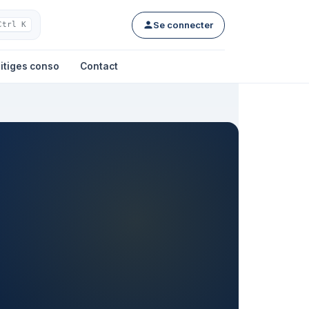
Se connecter
Ctrl K
itiges conso
Contact