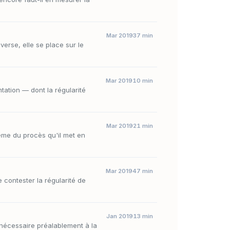
Mar 2019
37 min
erse, elle se place sur le
Mar 2019
10 min
tation — dont la régularité
Mar 2019
21 min
même du procès qu'il met en
Mar 2019
47 min
e contester la régularité de
Jan 2019
13 min
nécessaire préalablement à la