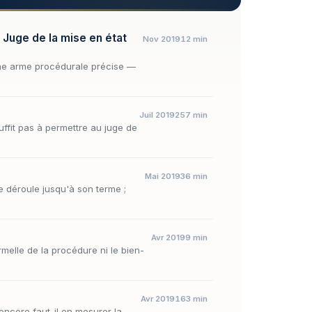
 Juge de la mise en état
Nov 2019
12 min
d'une arme procédurale précise —
Juil 2019
257 min
suffit pas à permettre au juge de
Mai 2019
36 min
se déroule jusqu'à son terme ;
Avr 2019
9 min
rmelle de la procédure ni le bien-
Avr 2019
163 min
encore faut-il en mesurer la