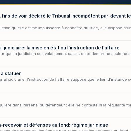
fins de voir déclaré le Tribunal incompétent par-devant le
idiction qu'elle estime impuissante à connaître du litige, elle dispose 
judiciaire: la mise en état ou l’instruction de l’affaire
pour que la juridiction soit valablement saisie, cette démarche seule ne 
 à statuer
nal judiciaire, l'instruction de l'affaire suppose que le lien d'instance 
lière dans l'arsenal du défendeur : elle ne conteste ni la régularité fo
-recevoir et défenses au fond: régime juridique
eptions de procédure, les fins de non-recevoir et les défenses au fond, 