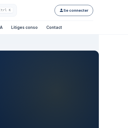
Se connecter
Ctrl K
IA
Litiges conso
Contact