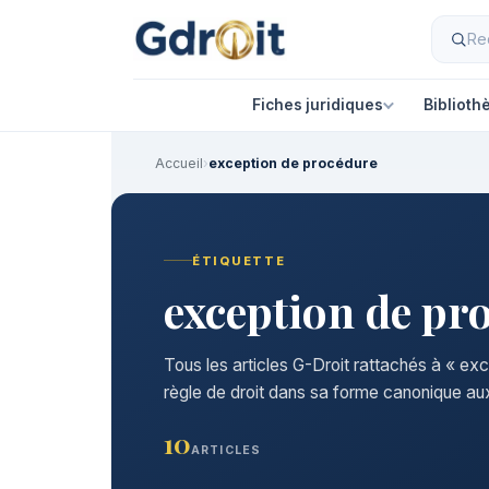
Fiches juridiques
Biblioth
Accueil
›
exception de procédure
ÉTIQUETTE
exception de pr
Tous les articles G-Droit rattachés à « ex
règle de droit dans sa forme canonique aux
10
ARTICLES