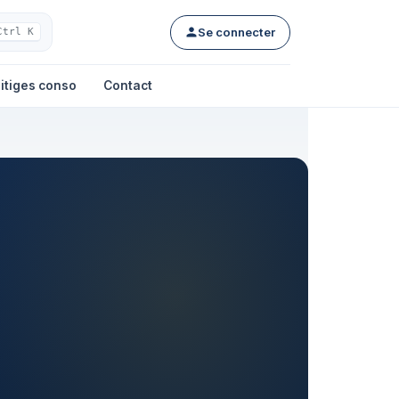
Se connecter
Ctrl K
itiges conso
Contact