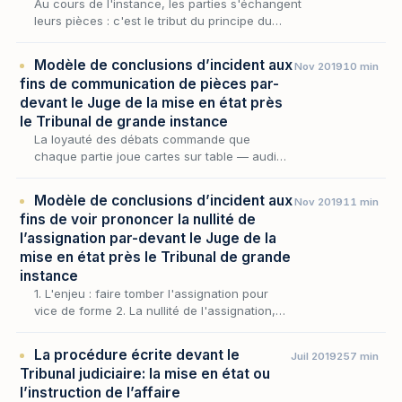
Au cours de l'instance, les parties s'échangent
leurs pièces : c'est le tribut du principe du
contradictoire, qui interdit que le juge fonde sa
décision sur un document que l'adver…
Modèle de conclusions d’incident aux
Nov 2019
10 min
fins de communication de pièces par-
devant le Juge de la mise en état près
le Tribunal de grande instance
La loyauté des débats commande que
chaque partie joue cartes sur table — audi
alteram partem. Le procès civil n'admet pas la
rétention de preuve : celui qui invoque une
Modèle de conclusions d’incident aux
Nov 2019
11 min
pièce doit…
fins de voir prononcer la nullité de
l’assignation par-devant le Juge de la
mise en état près le Tribunal de grande
instance
1. L'enjeu : faire tomber l'assignation pour
vice de forme 2. La nullité de l'assignation,
exception de procédure 3. Le monopole du
juge de la mise en état 4. Vice de forme et
La procédure écrite devant le
Juil 2019
257 min
exig…
Tribunal judiciaire: la mise en état ou
l’instruction de l’affaire