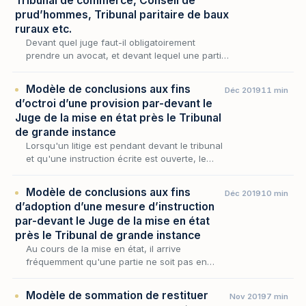
Tribunal de commerce, Conseil de
prud’hommes, Tribunal paritaire de baux
ruraux etc.
Devant quel juge faut-il obligatoirement
prendre un avocat, et devant lequel une partie
peut-elle se défendre seule ? La question n'a
rien d'anecdotique : elle commande l'accès
Modèle de conclusions aux fins
Déc 2019
11 min
mêm…
d’octroi d’une provision par-devant le
Juge de la mise en état près le Tribunal
de grande instance
Lorsqu'un litige est pendant devant le tribunal
et qu'une instruction écrite est ouverte, le
créancier n'est pas condamné à patienter
jusqu'au jugement au fond pour obtenir un
Modèle de conclusions aux fins
Déc 2019
10 min
prem…
d’adoption d’une mesure d’instruction
par-devant le Juge de la mise en état
près le Tribunal de grande instance
Au cours de la mise en état, il arrive
fréquemment qu'une partie ne soit pas en
mesure d'établir, par les seules pièces dont
elle dispose, un fait dont dépend pourtant la
Modèle de sommation de restituer
Nov 2019
7 min
solution…