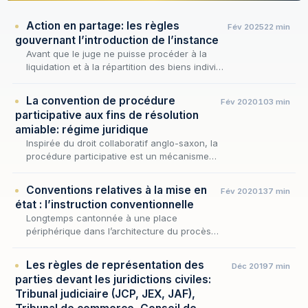
Action en partage: les règles
Fév 2025
22 min
gouvernant l’introduction de l’instance
Avant que le juge ne puisse procéder à la
liquidation et à la répartition des biens indivis,
encore faut-il qu'il ait été valablement saisi :
c'est aux conditions et aux formes de…
La convention de procédure
Fév 2020
103 min
participative aux fins de résolution
amiable: régime juridique
Inspirée du droit collaboratif anglo-saxon, la
procédure participative est un mécanisme
conventionnel par lequel les parties à un
différend, assistées de leurs avocats,
Conventions relatives à la mise en
Fév 2020
137 min
s’engagent…
état : l’instruction conventionnelle
Longtemps cantonnée à une place
périphérique dans l’architecture du procès
civil, l’instruction conventionnelle connaît,
avec le décret n° 2025-660 du 18 juillet
Les règles de représentation des
Déc 2019
7 min
2025, une mutation…
parties devant les juridictions civiles:
Tribunal judiciaire (JCP, JEX, JAF),