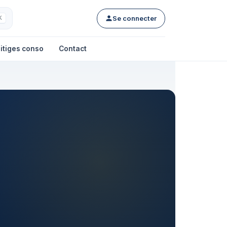
Se connecter
K
itiges conso
Contact