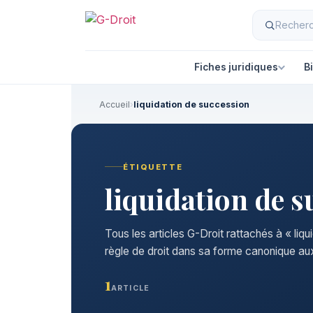
Aller
au
contenu
Fiches juridiques
B
Accueil
›
liquidation de succession
ÉTIQUETTE
liquidation de s
Tous les articles G-Droit rattachés à « liq
règle de droit dans sa forme canonique aux
1
ARTICLE