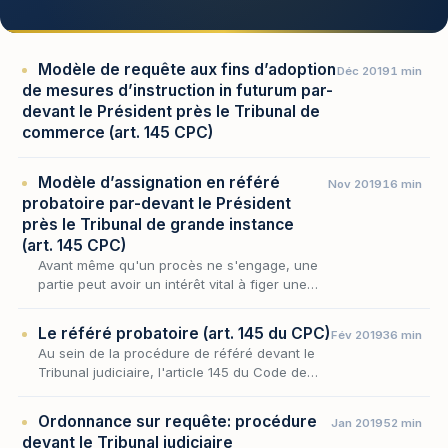
Modèle de requête aux fins d’adoption
Déc 2019
1 min
de mesures d’instruction in futurum par-
devant le Président près le Tribunal de
commerce (art. 145 CPC)
Modèle d’assignation en référé
Nov 2019
16 min
probatoire par-devant le Président
près le Tribunal de grande instance
(art. 145 CPC)
Avant même qu'un procès ne s'engage, une
partie peut avoir un intérêt vital à figer une
preuve menacée de disparaître ou à
contraindre son futur adversaire à livrer une
Le référé probatoire (art. 145 du CPC)
Fév 2019
36 min
pièce qu'il…
Au sein de la procédure de référé devant le
Tribunal judiciaire, l'article 145 du Code de
procédure civile occupe une place singulière :
il autorise une partie, avant tout procès,…
Ordonnance sur requête: procédure
Jan 2019
52 min
devant le Tribunal judiciaire