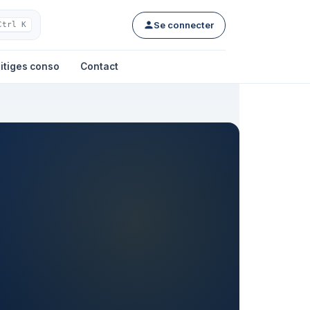
Se connecter
Ctrl K
itiges conso
Contact