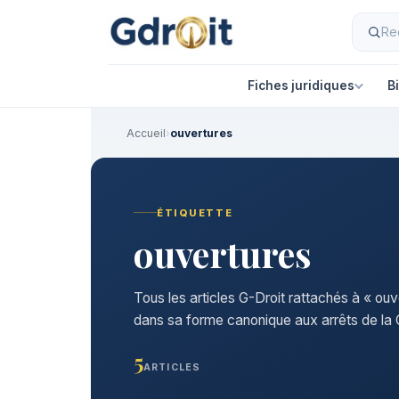
Fiches juridiques
B
Accueil
›
ouvertures
ÉTIQUETTE
ouvertures
Tous les articles G-Droit rattachés à « ouv
dans sa forme canonique aux arrêts de la C
5
ARTICLES