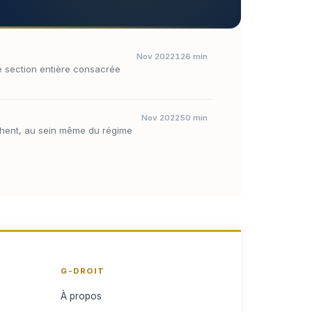
Nov 2022
126 min
e section entière consacrée
Nov 2022
50 min
chent, au sein même du régime
G-DROIT
À propos