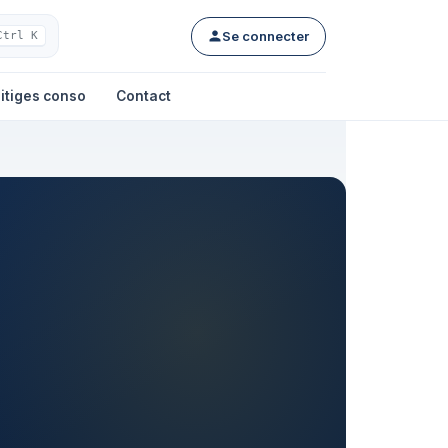
Se connecter
Ctrl K
itiges conso
Contact