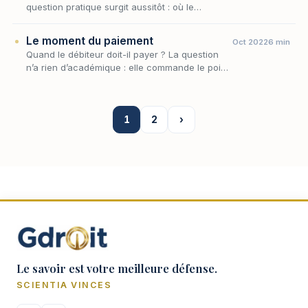
question pratique surgit aussitôt : où le
paiement doit-il s'opérer ? Le débiteur doit-il
porter son dû au créancier, ou est-ce au
Le moment du paiement
Oct 2022
6 min
créanci…
Quand le débiteur doit-il payer ? La question
n’a rien d’académique : elle commande le point
de départ des intérêts moratoires, l’ouverture
des voies d’exécution et, plus largement…
1
2
›
Le savoir est votre meilleure défense.
SCIENTIA VINCES