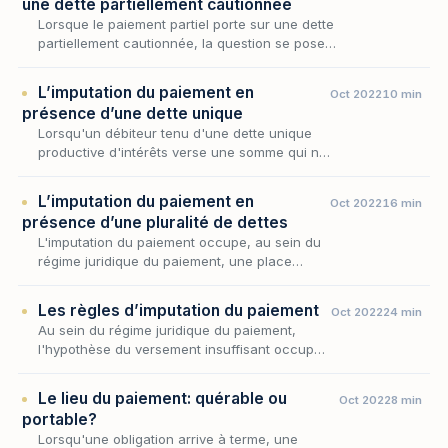
une dette partiellement cautionnée
Lorsque le paiement partiel porte sur une dette
partiellement cautionnée, la question se pose
de l’imputation de ce paiement.
L’imputation du paiement en
Oct 2022
10 min
présence d’une dette unique
Lorsqu'un débiteur tenu d'une dette unique
productive d'intérêts verse une somme qui ne
suffit pas à éteindre l'intégralité de ce qu'il
doit, une question décisive surgit : ce paie…
L’imputation du paiement en
Oct 2022
16 min
présence d’une pluralité de dettes
L'imputation du paiement occupe, au sein du
régime juridique du paiement, une place
discrète mais déterminante : elle intervient là
où la somme versée ne suffit pas à éteindre
Les règles d’imputation du paiement
Oct 2022
24 min
tout…
Au sein du régime juridique du paiement,
l'hypothèse du versement insuffisant occupe
une place singulière : le débiteur s'acquitte,
mais sa prestation ne couvre pas l'intégralité
Le lieu du paiement: quérable ou
Oct 2022
8 min
d…
portable?
Lorsqu'une obligation arrive à terme, une