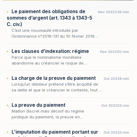
Le paiement des obligations de
Nov 2022
126 min
sommes d’argent (art. 1343 à 1343-5
C. civ.)
C’est une nouveauté introduite par
l’ordonnance n°2016-131 du 10 février 2016,
le Code civil renferme désormais une
section entière consacrée aux « obligations
Les clauses d’indexation: régime
Nov 2022
50 min
de sommes d’argent »…
Parce que le nominalisme monétaire
abandonne au créancier le risque de
l'érosion de la monnaie, les parties
cherchent, au sein même du régime du
La charge de la preuve du paiement
Oct 2022
8 min
paiement des obligations de sommes…
Lorsqu’un débiteur prétend s’être acquitté de
sa dette et que le créancier le conteste, tout se
joue sur un point : qui, du débiteur ou du
créancier, doit convaincre le juge ? La q…
La preuve du paiement
Oct 2022
53 min
Maillon discret mais décisif du régime
juridique du paiement, la preuve en
commande l'efficacité ultime : c'est sur son
terrain que se joue, en cas de contestation, la
L’imputation du paiement portant sur
Oct 2022
3 min
libération e…