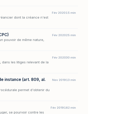
Fév 2020
15 min
créancier dont la créance n'est
 CPC)
Fév 2020
25 min
e un pouvoir de même nature,
Fév 2020
30 min
 dans les litiges relevant de la
 instance (art. 809, al.
Nov 2019
13 min
procédurale permet d'obtenir du
Fév 2019
162 min
juger, se pourvoir contre les