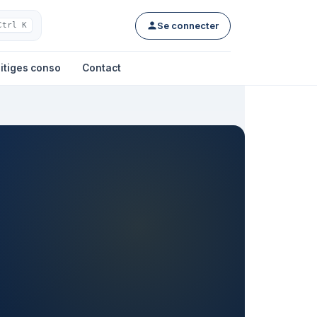
Se connecter
Ctrl K
itiges conso
Contact