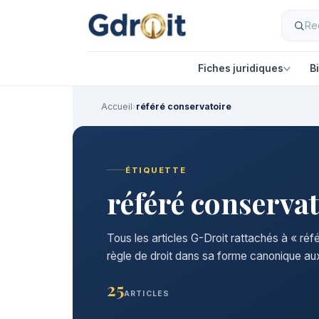
Fiches juridiques
B
Accueil
›
référé conservatoire
ÉTIQUETTE
référé conservat
Tous les articles G-Droit rattachés à « ré
règle de droit dans sa forme canonique aux
25
ARTICLES