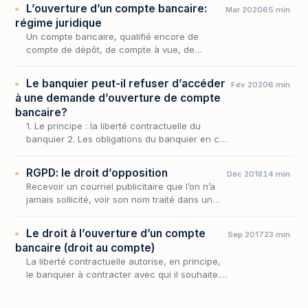
L’ouverture d’un compte bancaire:
Mar 2020
65 min
régime juridique
Un compte bancaire, qualifié encore de
compte de dépôt, de compte à vue, de
compte chèque ou encore de compte
courant est un instrument permettant de
Le banquier peut-il refuser d’accéder
Fév 2020
6 min
déposer des fonds et d’effectu…
à une demande d’ouverture de compte
bancaire?
1. Le principe : la liberté contractuelle du
banquier 2. Les obligations du banquier en cas
de refus 3. Les limites à la liberté du banquier
3.1. La désignation au titre du droit a…
RGPD: le droit d’opposition
Déc 2018
14 min
Recevoir un courriel publicitaire que l’on n’a
jamais sollicité, voir son nom traité dans un
fichier que l’on réprouve, être profilé à des
fins commerciales sans l’avoir voulu : à…
Le droit à l’ouverture d’un compte
Sep 2017
23 min
bancaire (droit au compte)
La liberté contractuelle autorise, en principe,
le banquier à contracter avec qui il souhaite.
Cette liberté qui lui est reconnue se justifie
d’autant plus que la relation bancaire…