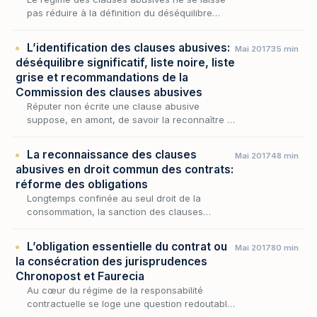
pas réduire à la définition du déséquilibre
significatif ni à l'énumération des stipulations
prohibées : il se joue tout autant dans l'o…
L’identification des clauses abusives:
Mai 2017
35 min
déséquilibre significatif, liste noire, liste
grise et recommandations de la
Commission des clauses abusives
Réputer non écrite une clause abusive
suppose, en amont, de savoir la reconnaître :
avant que la sanction ne déploie ses effets,
encore faut-il que la stipulation litigieuse
La reconnaissance des clauses
Mai 2017
48 min
répond…
abusives en droit commun des contrats:
réforme des obligations
Longtemps confinée au seul droit de la
consommation, la sanction des clauses
abusives a, depuis la réforme des obligations,
gagné le droit commun des contrats : l'article
L’obligation essentielle du contrat ou
Mai 2017
80 min
1171 du C…
la consécration des jurisprudences
Chronopost et Faurecia
Au cœur du régime de la responsabilité
contractuelle se loge une question redoutable
: celle de savoir jusqu'où un contractant peut,