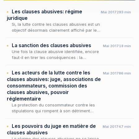
Les clauses abusives: régime
Mai 2017
293 min
juridique
Si, la lutte contre les clauses abusives est un
objectif désormais clairement affiché par les
pouvoirs publics, tel n’a pas toujours été le
cas, ne serait-ce que parce que le conce…
La sanction des clauses abusives
Mai 2017
18 min
Une fois la clause abusive identifiée, encore
faut-il en tirer les conséquences : la
qualification ne vaut, en définitive, que par les
effets qui s'y attachent. C'est à ce versant…
Les acteurs de la lutte contre les
Mai 2017
86 min
clauses abusives: juge, associations de
consommateurs, commission des
clauses abusives, pouvoir
réglementaire
La protection du consommateur contre les
stipulations qui rompent à son détriment
l'équilibre du contrat ne se résume pas à la
sanction prononcée au cas par cas : elle
Les pouvoirs du juge en matière de
Mai 2017
47 min
suppose un d…
clauses abusives
Le régime des clauses abusives ne se laisse