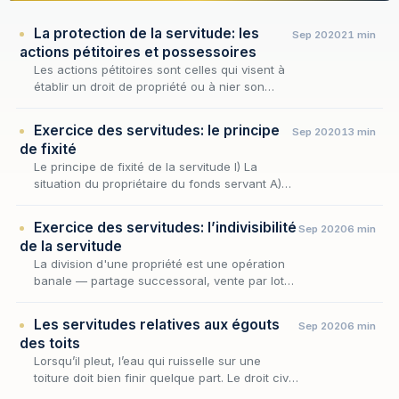
La protection de la servitude: les
Sep 2020
21 min
actions pétitoires et possessoires
Les actions pétitoires sont celles qui visent à
établir un droit de propriété ou à nier son
existence. Cette catégorie ne se limite
toutefois pas au seul droit de propriété : elle…
Exercice des servitudes: le principe
Sep 2020
13 min
de fixité
Le principe de fixité de la servitude I) La
situation du propriétaire du fonds servant A)
Principe B) Exceptions C) Sanction II) La
situation du propriétaire du fonds dominant A)
Exercice des servitudes: l’indivisibilité
Sep 2020
6 min
P…
de la servitude
La division d'une propriété est une opération
banale — partage successoral, vente par lots,
lotissement. Elle soulève pourtant une difficulté
redoutable lorsque le fonds concerné e…
Les servitudes relatives aux égouts
Sep 2020
6 min
des toits
Lorsqu’il pleut, l’eau qui ruisselle sur une
toiture doit bien finir quelque part. Le droit civil
refuse que ce « quelque part » soit, sans son