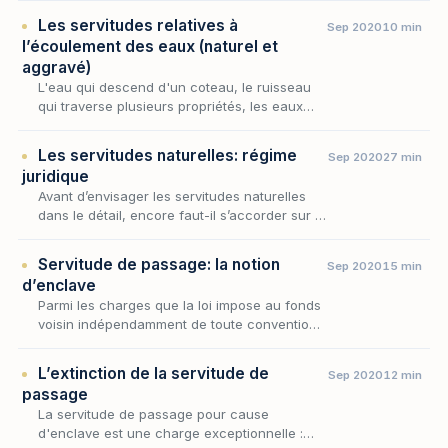
consentement, le fonds du voisin. C’…
Les servitudes relatives à
Sep 2020
10 min
l’écoulement des eaux (naturel et
aggravé)
L'eau qui descend d'un coteau, le ruisseau
qui traverse plusieurs propriétés, les eaux
pluviales qui ruissellent d'un fonds vers un
autre : autant de situations où la topographie
Les servitudes naturelles: régime
Sep 2020
27 min
i…
juridique
Avant d’envisager les servitudes naturelles
dans le détail, encore faut-il s’accorder sur la
notion même de servitude, dont elles ne sont
qu’une variété. Aux termes de l’article 63…
Servitude de passage: la notion
Sep 2020
15 min
d’enclave
Parmi les charges que la loi impose au fonds
voisin indépendamment de toute convention,
la servitude de passage occupe une place
singulière : elle ne procède ni de la situation
L’extinction de la servitude de
Sep 2020
12 min
des…
passage
La servitude de passage pour cause
d'enclave est une charge exceptionnelle :