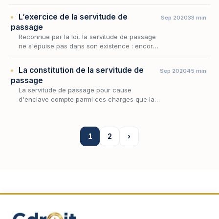
elle autorise le propriétaire d'un fonds privé
d'accès à la voie publique à traverser le
L’exercice de la servitude de
Sep 2020
33 min
fonds de son v…
passage
Reconnue par la loi, la servitude de passage
ne s'épuise pas dans son existence : encore
faut-il en régler l'usage concret, c'est-à-dire
déterminer comment le propriétaire du
La constitution de la servitude de
Sep 2020
45 min
fonds…
passage
La servitude de passage pour cause
d'enclave compte parmi ces charges que la
loi impose d'autorité, sans le concours des
volontés, lorsqu'un fonds se trouve privé
d'accès suffisant…
1
2
›