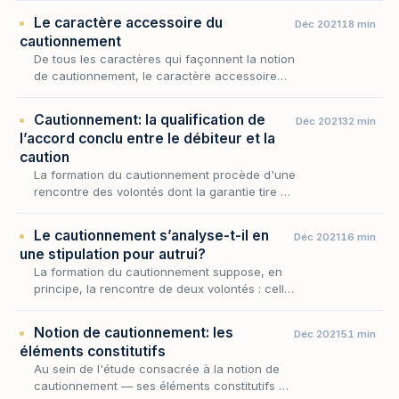
la caution n'appelle, en principe, aucune
Le caractère accessoire du
Déc 2021
18 min
contrepartie d…
cautionnement
De tous les caractères qui façonnent la notion
de cautionnement, le caractère accessoire
est sans doute le plus déterminant : c'est lui
qui subordonne le sort de l'engagement de
Cautionnement: la qualification de
Déc 2021
32 min
la…
l’accord conclu entre le débiteur et la
caution
La formation du cautionnement procède d'une
rencontre des volontés dont la garantie tire à
la fois son existence et sa physionomie ; or
cette rencontre ne se limite pas au seul rap…
Le cautionnement s’analyse-t-il en
Déc 2021
16 min
une stipulation pour autrui?
La formation du cautionnement suppose, en
principe, la rencontre de deux volontés : celle
de la caution et celle du créancier. Reste à
savoir si cette rencontre est véritablement i…
Notion de cautionnement: les
Déc 2021
51 min
éléments constitutifs
Au sein de l'étude consacrée à la notion de
cautionnement — ses éléments constitutifs et