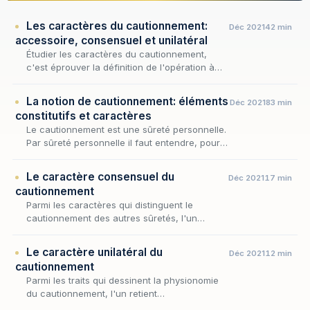
Les caractères du cautionnement:
Déc 2021
42 min
accessoire, consensuel et unilatéral
Étudier les caractères du cautionnement,
c'est éprouver la définition de l'opération à
l'aune de ses traits permanents : une fois
admis que cette sûreté repose sur
La notion de cautionnement: éléments
Déc 2021
83 min
l'adjonction d'u…
constitutifs et caractères
Le cautionnement est une sûreté personnelle.
Par sûreté personnelle il faut entendre, pour
mémoire « l’engagement pris envers le
créancier par un tiers non tenu à la dette qui
Le caractère consensuel du
Déc 2021
17 min
disp…
cautionnement
Parmi les caractères qui distinguent le
cautionnement des autres sûretés, l'un
commande tous les autres : le lien qui unit la
caution au créancier procède toujours d'un
Le caractère unilatéral du
Déc 2021
12 min
accord de v…
cautionnement
Parmi les traits qui dessinent la physionomie
du cautionnement, l'un retient
particulièrement l'attention : l'engagement de