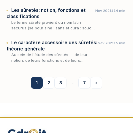
ses caractères —, ce sont les seuls éléments
constitutifs qu'il s'agit ici d'isoler : ce qu…
Les sûretés: notion, fonctions et
Nov 2021
114 min
classifications
Le terme sûreté provient du nom latin
securus (se pour sine : sans et cura : souci)
qui signifie littéralement exempt de tout
danger, en sécurité, où l’on n’a rien à
Le caractère accessoire des sûretés:
Nov 2021
15 min
craindre.
théorie générale
Au sein de l'étude des sûretés — de leur
notion, de leurs fonctions et de leurs
classifications —, le caractère accessoire
occupe une place singulière : il ne décrit pas
une catégo…
1
2
3
…
7
›