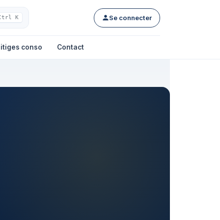
Se connecter
Ctrl K
itiges conso
Contact