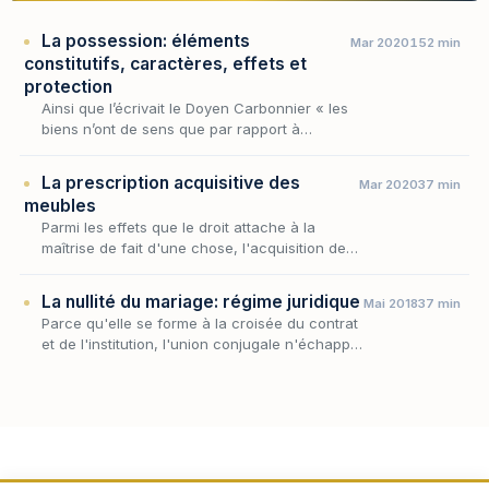
La possession: éléments
Mar 2020
152 min
constitutifs, caractères, effets et
protection
Ainsi que l’écrivait le Doyen Carbonnier « les
biens n’ont de sens que par rapport à
l’homme ». Autrement dit, le droit n’a pas
vocation à appréhender les choses en tant
La prescription acquisitive des
Mar 2020
37 min
que telles…
meubles
Parmi les effets que le droit attache à la
maîtrise de fait d'une chose, l'acquisition de
la propriété par l'écoulement du temps
occupe une place singulière lorsqu'elle porte
La nullité du mariage: régime juridique
Mai 2018
37 min
sur l…
Parce qu'elle se forme à la croisée du contrat
et de l'institution, l'union conjugale n'échappe
pas à l'exigence de validité qui pèse sur tout
acte juridique : les conditions de fo…