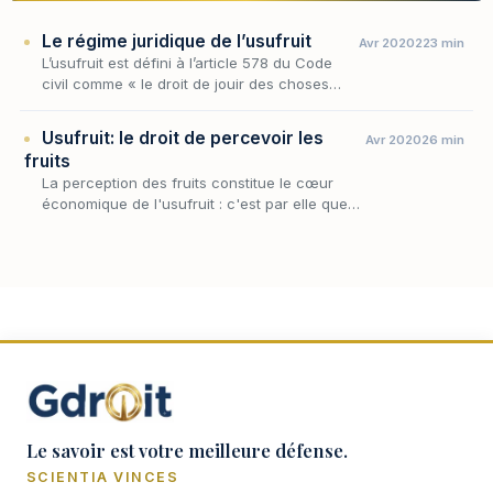
Le régime juridique de l’usufruit
Avr 2020
223 min
L’usufruit est défini à l’article 578 du Code
civil comme « le droit de jouir des choses
dont un autre a la propriété, comme le
propriétaire lui-même, mais à la charge d’en
Usufruit: le droit de percevoir les
Avr 2020
26 min
conserv…
fruits
La perception des fruits constitue le cœur
économique de l'usufruit : c'est par elle que
l'usufruitier tire un profit concret du bien dont
il n'a, au fond, que la jouissance tempor…
Le savoir est votre meilleure défense.
SCIENTIA VINCES