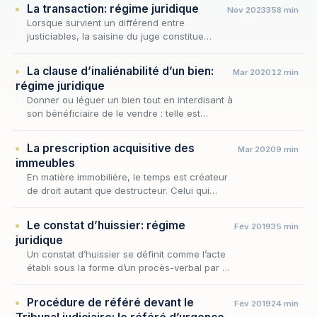
La transaction: régime juridique
Nov 2023
358 min
Lorsque survient un différend entre
justiciables, la saisine du juge constitue
toujours un échec pour ces derniers.
La clause d’inaliénabilité d’un bien:
Mar 2020
12 min
régime juridique
Donner ou léguer un bien tout en interdisant à
son bénéficiaire de le vendre : telle est
l'ambition de la clause d'inaliénabilité. Le
disposant entend ainsi prolonger sa volonté
La prescription acquisitive des
Mar 2020
9 min
au…
immeubles
En matière immobilière, le temps est créateur
de droit autant que destructeur. Celui qui
occupe durablement un fonds, l'entretient, le
cultive ou l'habite comme s'il en était le ma…
Le constat d’huissier: régime
Fév 2019
35 min
juridique
Un constat d’huissier se définit comme l’acte
établi sous la forme d’un procès-verbal par un
huissier de justice, commis par un juge ou
mandaté par un particulier, aux termes
Procédure de référé devant le
Fév 2019
24 min
duque…