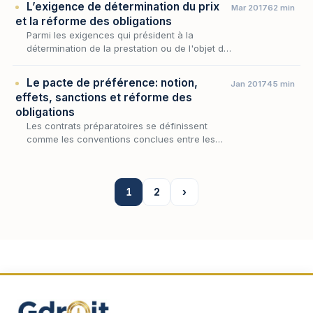
L’exigence de détermination du prix
Mar 2017
62 min
répond…
et la réforme des obligations
Parmi les exigences qui président à la
détermination de la prestation ou de l'objet de
l'obligation, celle qui touche au prix occupe
une place singulière : longtemps érigée en
Le pacte de préférence: notion,
Jan 2017
45 min
cond…
effets, sanctions et réforme des
obligations
Les contrats préparatoires se définissent
comme les conventions conclues entre les
parties, à titre provisoire, en vue de la
signature d’un contrat définitif.
1
2
›