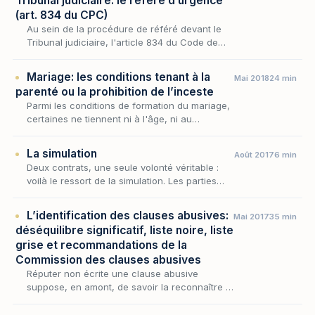
Tribunal judiciaire: le référé d’urgence
(art. 834 du CPC)
Au sein de la procédure de référé devant le
Tribunal judiciaire, l'article 834 du Code de
procédure civile ouvre la voie la plus
emblématique : celle du référé d'urgence, qui
Mariage: les conditions tenant à la
Mai 2018
24 min
perme…
parenté ou la prohibition de l’inceste
Parmi les conditions de formation du mariage,
certaines ne tiennent ni à l'âge, ni au
consentement, ni à la dualité des sexes, mais
à la trop grande proximité des futurs époux :
La simulation
Août 2017
6 min
le…
Deux contrats, une seule volonté véritable :
voilà le ressort de la simulation. Les parties
affichent au grand jour un acte — une vente,
un bail — qui ne correspond pas à ce qu’ell…
L’identification des clauses abusives:
Mai 2017
35 min
déséquilibre significatif, liste noire, liste
grise et recommandations de la
Commission des clauses abusives
Réputer non écrite une clause abusive
suppose, en amont, de savoir la reconnaître :
avant que la sanction ne déploie ses effets,
encore faut-il que la stipulation litigieuse