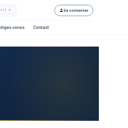
Se connecter
Ctrl K
itiges conso
Contact