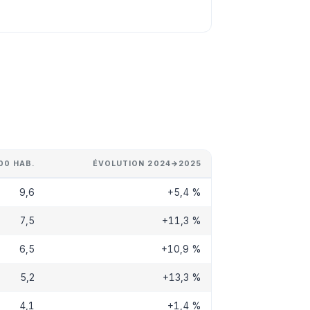
00 HAB.
ÉVOLUTION 2024→2025
9,6
+5,4 %
7,5
+11,3 %
6,5
+10,9 %
5,2
+13,3 %
4,1
+1,4 %