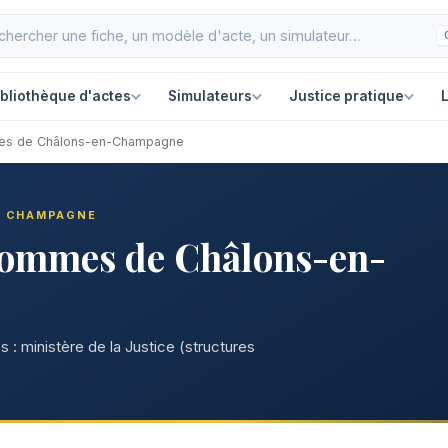
ibliothèque d'actes
Simulateurs
Justice pratique
L
mes de Châlons-en-Champagne
N CHAMPAGNE
hommes de Châlons-en-
 : ministère de la Justice (structures