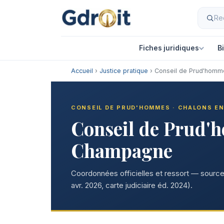
Fiches juridiques
B
Accueil
›
Justice pratique
› Conseil de Prud'hom
CONSEIL DE PRUD'HOMMES · CHALONS E
Conseil de Prud'
Champagne
Coordonnées officielles et ressort — sources
avr. 2026, carte judiciaire éd. 2024).