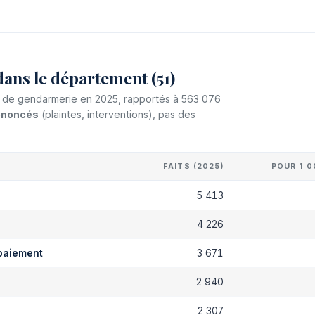
ans le département (51)
 et de gendarmerie en 2025, rapportés à 563 076
dénoncés
(plaintes, interventions), pas des
FAITS (2025)
POUR 1 0
5 413
s
4 226
paiement
3 671
2 940
2 307