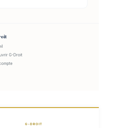
oit
il
vrir G-Droit
compte
G-DROIT