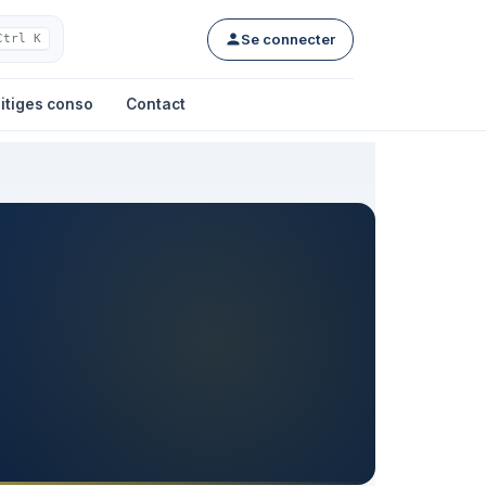
Se connecter
Ctrl K
itiges conso
Contact