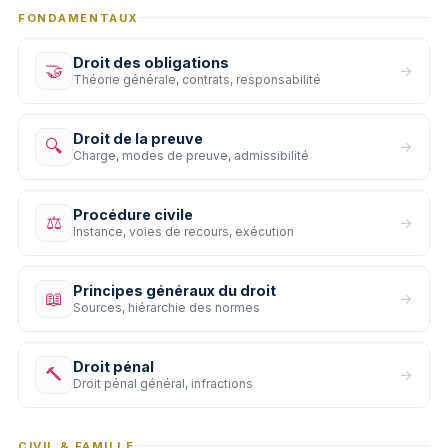
FONDAMENTAUX
Droit des obligations
🤝
→
Théorie générale, contrats, responsabilité
Droit de la preuve
🔍
→
Charge, modes de preuve, admissibilité
Procédure civile
⚖️
→
Instance, voies de recours, exécution
Principes généraux du droit
📖
→
Sources, hiérarchie des normes
Droit pénal
🔨
→
Droit pénal général, infractions
CIVIL & FAMILLE