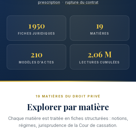
prescription
·
rupture du contrat
1 950
19
FICHES JURIDIQUES
MATIÈRES
210
2,06 M
MODÈLES D’ACTES
LECTURES CUMULÉES
19 MATIÈRES DU DROIT PRIVÉ
Explorer par matière
Chaque matière est traitée en fiches structurées : notions,
régimes, jurisprudence de la Cour de cassation.