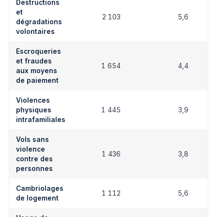
Destructions
et
2 103
5,6
dégradations
volontaires
Escroqueries
et fraudes
1 654
4,4
aux moyens
de paiement
Violences
physiques
1 445
3,9
intrafamiliales
Vols sans
violence
1 436
3,8
contre des
personnes
Cambriolages
1 112
5,6
de logement