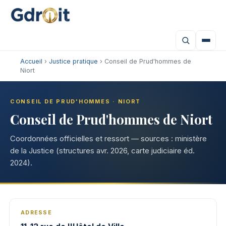
Accueil
›
Justice pratique
› Conseil de Prud'hommes de
Niort
CONSEIL DE PRUD'HOMMES · NIORT
Conseil de Prud'hommes de Niort
Coordonnées officielles et ressort — sources : ministère
de la Justice (structures avr. 2026, carte judiciaire éd.
2024).
ADRESSE