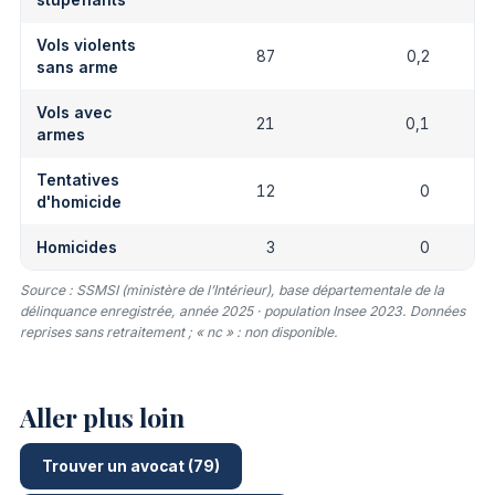
stupéfiants
Vols violents
87
0,2
sans arme
Vols avec
21
0,1
armes
Tentatives
12
0
d'homicide
Homicides
3
0
Source : SSMSI (ministère de l’Intérieur), base départementale de la
délinquance enregistrée, année 2025 · population Insee 2023. Données
reprises sans retraitement ; « nc » : non disponible.
Aller plus loin
Trouver un avocat (79)