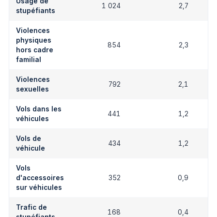
Usage de
1 024
2,7
stupéfiants
Violences
physiques
854
2,3
hors cadre
familial
Violences
792
2,1
sexuelles
Vols dans les
441
1,2
véhicules
Vols de
434
1,2
véhicule
Vols
d'accessoires
352
0,9
sur véhicules
Trafic de
168
0,4